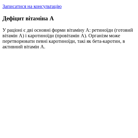
Записатися на консультацію
Дефіцит вітаміна А
У раціоні є дві основні форми вітаміну А: ретиноїди (готовий
вітамін А) і каротиноїди (провітамін А). Організм може
перетворювати певні каротиноїди, такі як бета-каротин, в
активний вітамін А.