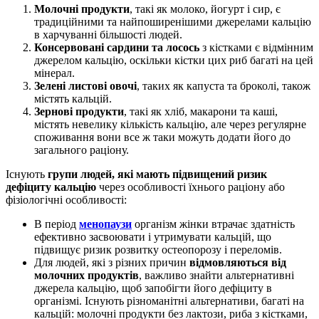
Молочні продукти
, такі як молоко, йогурт і сир, є
традиційними та найпоширенішими джерелами кальцію
в харчуванні більшості людей.
Консервовані сардини та лосось
з кістками є відмінним
джерелом кальцію, оскільки кістки цих риб багаті на цей
мінерал.
Зелені листові овочі
, таких як капуста та броколі, також
містять кальцій.
Зернові продукти
, такі як хліб, макарони та каші,
містять невелику кількість кальцію, але через регулярне
споживання вони все ж таки можуть додати його до
загального раціону.
Існують
групи людей, які мають підвищений ризик
дефіциту кальцію
через особливості їхнього раціону або
фізіологічні особливості:
В період
менопаузи
організм жінки втрачає здатність
ефективно засвоювати і утримувати кальцій, що
підвищує ризик розвитку остеопорозу і переломів.
Для людей, які з різних причин
відмовляються від
молочних продуктів
, важливо знайти альтернативні
джерела кальцію, щоб запобігти його дефіциту в
організмі. Існують різноманітні альтернативи, багаті на
кальцій: молочні продукти без лактози, риба з кістками,