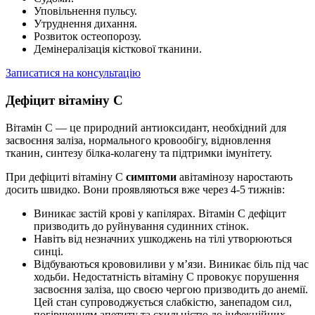
Уповільнення пульсу.
Утруднення дихання.
Розвиток остеопорозу.
Демінералізація кісткової тканини.
Записатися на консультацію
Дефіцит вітаміну С
Вітамін С — це природний антиоксидант, необхідний для
засвоєння заліза, нормального кровообігу, відновлення
тканин, синтезу білка-колагену та підтримки імунітету.
При дефіциті вітаміну С
симптоми
авітамінозу наростають
досить швидко. Вони проявляються вже через 4-5 тижнів:
Виникає застій крові у капілярах. Вітамін С дефіцит
призводить до руйнування судинних стінок.
Навіть від незначних ушкоджень на тілі утворюються
синці.
Відбуваються крововиливи у м’язи. Виникає біль під час
ходьби. Недостатність вітаміну С провокує порушення
засвоєння заліза, що своєю чергою призводить до анемії.
Цей стан супроводжується слабкістю, занепадом сил,
погіршенням апетиту та схильністю до інфекційних