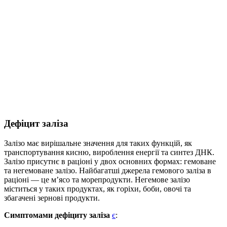
Дефіцит заліза
Залізо має вирішальне значення для таких функцій, як
транспортування кисню, вироблення енергії та синтез ДНК.
Залізо присутнє в раціоні у двох основних формах: гемоване
та негемоване залізо. Найбагатші джерела гемового заліза в
раціоні — це м’ясо та морепродукти. Негемове залізо
міститься у таких продуктах, як горіхи, боби, овочі та
збагачені зернові продукти.
Симптомами дефіциту заліза
є
: