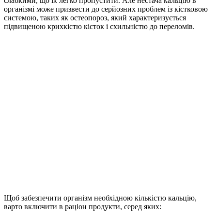
слабкими, що їх легко пропустити. Але нестача кальцію в
організмі може призвести до серйозних проблем із кістковою
системою, таких як остеопороз, який характеризується
підвищеною крихкістю кісток і схильністю до переломів.
Щоб забезпечити організм необхідною кількістю кальцію,
варто
включити в раціон продукти
, серед яких: