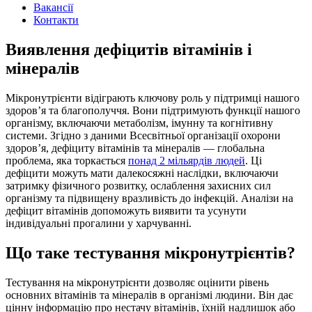
Вакансії
Контакти
Виявлення дефіцитів вітамінів і
мінералів
Мікронутрієнти відіграють ключову роль у підтримці нашого
здоров’я та благополуччя. Вони підтримують функції нашого
організму, включаючи метаболізм, імунну та когнітивну
системи. Згідно з даними Всесвітньої організації охорони
здоров’я, дефіциту вітамінів та мінералів — глобальна
проблема, яка торкається
понад 2 мільярдів людей
. Ці
дефіцити можуть мати далекосяжні наслідки, включаючи
затримку фізичного розвитку, ослаблення захисних сил
організму та підвищену вразливість до інфекцій. Аналізи на
дефіцит вітамінів допоможуть виявити та усунути
індивідуальні прогалини у харчуванні.
Що таке тестування мікронутрієнтів?
Тестування на мікронутрієнти дозволяє оцінити рівень
основних вітамінів та мінералів в організмі людини. Він дає
цінну інформацію про нестачу вітамінів, їхній надлишок або