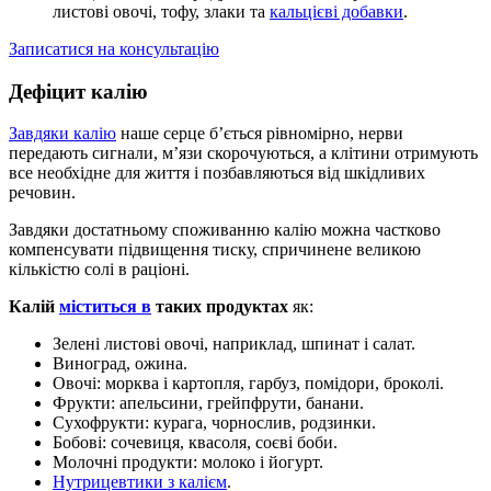
листові овочі, тофу, злаки та
кальцієві добавки
.
Записатися на консультацію
Дефіцит калію
Завдяки калію
наше серце б’ється рівномірно, нерви
передають сигнали, м’язи скорочуються, а клітини отримують
все необхідне для життя і позбавляються від шкідливих
речовин.
Завдяки достатньому споживанню калію можна частково
компенсувати підвищення тиску, спричинене великою
кількістю солі в раціоні.
Калій
міститься в
таких продуктах
як:
Зелені листові овочі, наприклад, шпинат і салат.
Виноград, ожина.
Овочі: морква і картопля, гарбуз, помідори, броколі.
Фрукти: апельсини, грейпфрути, банани.
Сухофрукти: курага, чорнослив, родзинки.
Бобові: сочевиця, квасоля, соєві боби.
Молочні продукти: молоко і йогурт.
Нутрицевтики з калієм
.