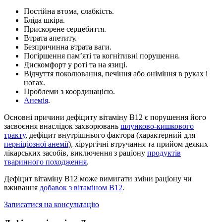
Постійна втома, слабкість.
Бліда шкіра.
Прискорене серцебиття.
Втрата апетиту.
Безпричинна втрата ваги.
Погіршення пам’яті та когнітивні порушення.
Дискомфорт у роті та на язиці.
Відчуття поколювання, печіння або оніміння в руках і
ногах.
Проблеми з координацією.
Анемія
.
Основні причини дефіциту вітаміну В12 є порушення його
засвоєння внаслідок захворювань
шлунково-кишкового
тракту
, дефіцит внутрішнього фактора (характерний для
перніціозної анемії
), хірургічні втручання та прийом деяких
лікарських засобів, виключення з раціону
продуктів
тваринного походження
.
Дефіцит вітаміну B12 може вимигати зміни раціону чи
вживання
добавок з вітаміном В12
.
Записатися на консультацію