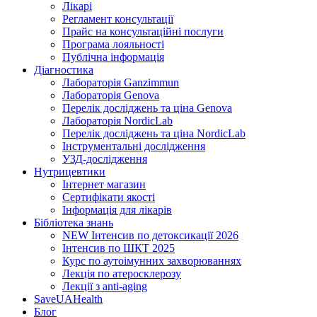
Лікарі
Регламент консультації
Прайс на консультаційні послуги
Програма лояльності
Публічна інформація
Діагностика
Лабораторія Ganzimmun
Лабораторія Genova
Перелік досліджень та ціна Genova
Лабораторія NordicLab
Перелік досліджень та ціна NordicLab
Інструментальні дослідження
УЗД-дослідження
Нутрицевт​ики
Інтернет магазин
Сертифікати якості
Інформація для лікарів
Бібліотека знань
NEW
Інтенсив по детоксикації 2026
Інтенсив по ШКТ 2025
Курс по аутоімунних захворюваннях
Лекція по атеросклерозу
Лекції з anti-aging
SaveUAHealth
Блог