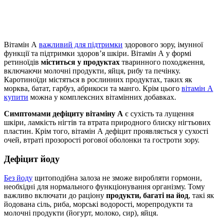
Вітамін А
важливий для підтримки
здорового зору, імунної
функції та підтримки здоров’я шкіри. Вітамін А у формі
ретиноїдів
міститься у продуктах
тваринного походження,
включаючи молочні продукти, яйця, рибу та печінку.
Каротиноїди містяться в рослинних продуктах, таких як
морква, батат, гарбуз, абрикоси та манго. Крім цього
вітамін А
купити
можна у комплексних вітамінних добавках.
Симптомами дефіциту вітаміну А
є сухість та лущення
шкіри, ламкість нігтів та втрата природного блиску нігтьових
пластин. Крім того, вітамін А дефіцит проявляється у сухості
очей, втраті прозорості рогової оболонки та гостроти зору.
Дефіцит йоду
Без йоду
щитоподібна залоза не зможе виробляти гормони,
необхідні для нормального функціонування організму. Тому
важливо включати до раціону
продукти, багаті на йод
, такі як
йодована сіль, риба, морські водорості, морепродукти та
молочні продукти (йогурт, молоко, сир), яйця.