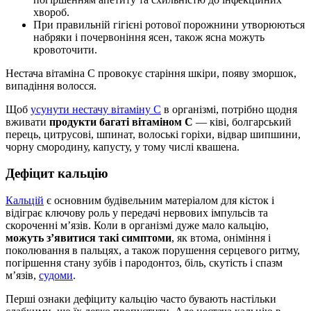
хвороб.
При правильній гігієні ротової порожнини утворюються
набряки і почервоніння ясен, також ясна можуть
кровоточити.
Нестача вітаміна С провокує старіння шкіри, появу зморшок,
випадіння волосся.
Щоб
усунути нестачу вітаміну С
в організмі, потрібно щодня
вживати
продукти багаті вітаміном С
— ківі, болгарський
перець, цитрусові, шпинат, волоські горіхи, відвар шипшини,
чорну смородину, капусту, у тому числі квашена.
Дефіцит кальцію
Кальцій
є основним будівельним матеріалом для кісток і
відіграє ключову роль у передачі нервових імпульсів та
скороченні м’язів. Коли в організмі дуже мало кальцію,
можуть з’явитися такі симптоми
, як втома, оніміння і
поколювання в пальцях, а також порушення серцевого ритму,
погіршення стану зубів і пародонтоз, біль, скутість і спазм
мʼязів,
судоми
.
Перші ознаки дефіциту кальцію часто бувають настільки