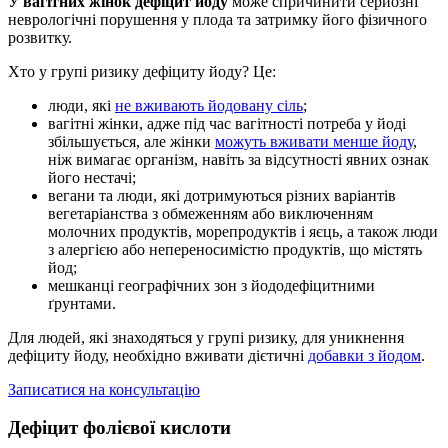
У
вагітних жінок дефіцит йоду
може спричинити серйозні
неврологічні порушення у плода та затримку його фізичного
розвитку.
Хто у групі ризику дефіциту йоду? Це:
люди, які
не вживають йодовану сіль
;
вагітні жінки, адже під час вагітності потреба у йоді
збільшується, але жінки
можуть вживати менше йоду
,
ніж вимагає організм, навіть за відсутності явних ознак
його нестачі;
вегани та люди, які дотримуються різних варіантів
вегетаріанства з обмеженням або виключенням
молочних продуктів, морепродуктів і яєць, а також люди
з алергією або непереносимістю продуктів, що містять
йод;
мешканці географічних зон з йододефіцитними
ґрунтами.
Для людей, які знаходяться у групі ризику, для уникнення
дефіциту йоду, необхідно вживати дієтичні
добавки з йодом
.
Записатися на консультацію
Дефіцит фолієвої кислоти