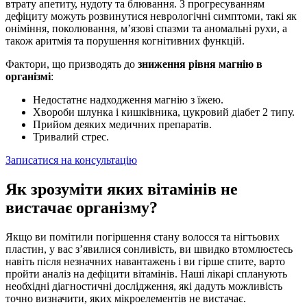
втрату апетиту, нудоту та блювання. З прогресуванням
дефіциту можуть розвинутися неврологічні симптоми, такі як
оніміння, поколювання, м’язові спазми та аномальні рухи, а
також аритмія та порушення когнітивних функцій.
Фактори, що призводять до
зниження рівня магнію в
організмі
:
Недостатнє надходження магнію з їжею.
Хвороби шлунка і кишківника, цукровий діабет 2 типу.
Прийом деяких медичних препаратів.
Тривалий стрес.
Записатися на консультацію
Як зрозуміти яких вітамінів не
вистачає організму?
Якщо ви помітили погіршення стану волосся та нігтьових
пластин, у вас з’явилися сонливість, ви швидко втомлюєтесь
навіть після незначних навантажень і ви гірше спите, варто
пройти аналіз на дефіцити вітамінів. Наші лікарі спланують
необхідні діагностичні дослідження, які дадуть можливість
точно визначити, яких мікроелементів не вистачає.