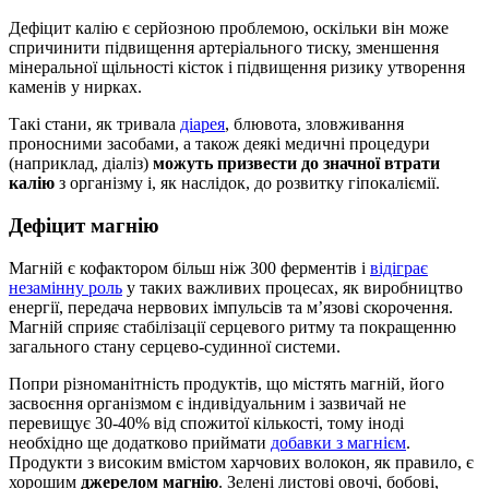
Дефіцит калію є серйозною проблемою, оскільки він може
спричинити підвищення артеріального тиску, зменшення
мінеральної щільності кісток і підвищення ризику утворення
каменів у нирках.
Такі стани, як тривала
діарея
, блювота, зловживання
проносними засобами, а також деякі медичні процедури
(наприклад, діаліз)
можуть призвести до значної втрати
калію
з організму і, як наслідок, до розвитку гіпокаліємії.
Дефіцит магнію
Магній є кофактором більш ніж 300 ферментів і
відіграє
незамінну роль
у таких важливих процесах, як виробництво
енергії, передача нервових імпульсів та м’язові скорочення.
Магній сприяє стабілізації серцевого ритму та покращенню
загального стану серцево-судинної системи.
Попри різноманітність продуктів, що містять магній, його
засвоєння організмом є індивідуальним і зазвичай не
перевищує 30-40% від спожитої кількості, тому іноді
необхідно ще додатково приймати
добавки з магнієм
.
Продукти з високим вмістом харчових волокон, як правило, є
хорошим
джерелом магнію
. Зелені листові овочі, бобові,