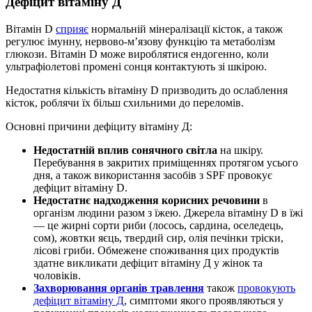
Дефіцит вітаміну Д
Вітамін D
сприяє
нормальній мінералізації кісток, а також
регулює імунну, нервово-м’язову функцію та метаболізм
глюкози. Вітамін D може вироблятися ендогенно, коли
ультрафіолетові промені сонця контактують зі шкірою.
Недостатня кількість вітаміну D призводить до ослаблення
кісток, роблячи їх більш схильними до переломів.
Основні причини дефіциту вітаміну Д:
Недостатній
вплив сонячного світла
на шкіру.
Перебування в закритих приміщеннях протягом усього
дня, а також використання засобів з SPF провокує
дефіцит вітаміну D.
Недостатнє
надходження корисних речовини
в
організм людини разом з їжею. Джерела вітаміну D в їжі
— це жирні сорти риби (лосось, сардина, оселедець,
сом), жовтки яєць, твердий сир, олія печінки тріски,
лісові гриби. Обмежене споживання цих продуктів
здатне викликати дефіцит вітаміну Д у жінок та
чоловіків.
Захворювання органів травлення
також
провокують
дефіцит вітаміну Д
, симптоми якого проявляються у