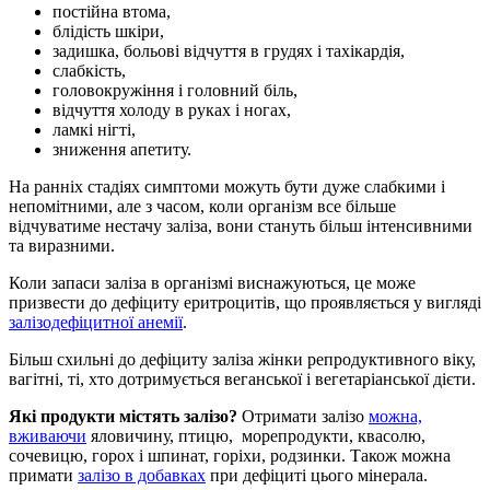
постійна втома,
блідість шкіри,
задишка, больові відчуття в грудях і тахікардія,
слабкість,
головокружіння і головний біль,
відчуття холоду в руках і ногах,
ламкі нігті,
зниження апетиту.
На ранніх стадіях симптоми можуть бути дуже слабкими і
непомітними, але з часом, коли організм все більше
відчуватиме нестачу заліза, вони стануть більш інтенсивними
та виразними.
Коли запаси заліза в організмі виснажуються, це може
призвести до дефіциту еритроцитів, що проявляється у вигляді
залізодефіцитної анемії
.
Більш схильні до дефіциту заліза жінки репродуктивного віку,
вагітні, ті, хто дотримується веганської і вегетаріанської дієти.
Які продукти містять залізо?
Отримати залізо
можна,
вживаючи
яловичину, птицю, морепродукти, квасолю,
сочевицю, горох і шпинат, горіхи, родзинки. Також можна
примати
залізо в добавках
при дефіциті цього мінерала.