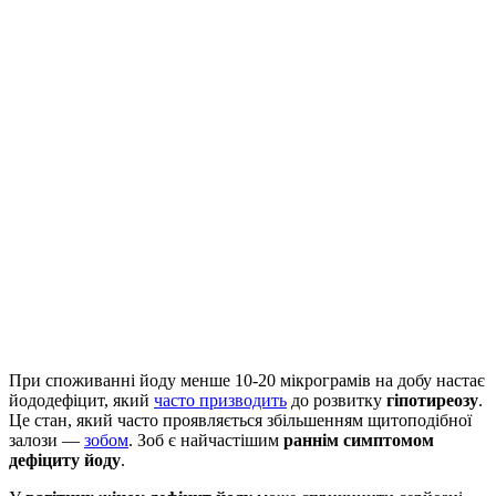
При споживанні йоду менше 10-20 мікрограмів на добу настає
йододефіцит, який
часто призводить
до розвитку
гіпотиреозу
.
Це стан, який часто проявляється збільшенням щитоподібної
залози —
зобом
. Зоб є найчастішим
раннім симптомом
дефіциту йоду
.