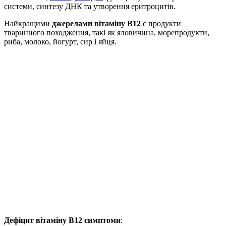
системи, синтезу ДНК та утворення еритроцитів.
Найкращими
джерелами вітаміну В12
є продукти
тваринного походження, такі як яловичина, морепродукти,
риба, молоко, йогурт, сир і яйця.
Дефіцит вітаміну В12 симптоми
: