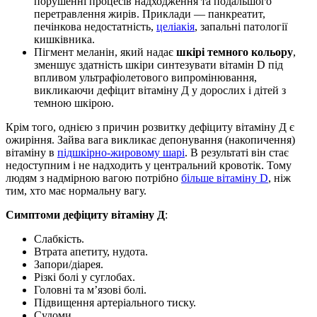
порушенні процесів надходження та подальшого
перетравлення жирів. Приклади — панкреатит,
печінкова недостатність,
целіакія
, запальні патології
кишківника.
Пігмент меланін, який надає
шкірі темного кольору
,
зменшує здатність шкіри синтезувати вітамін D під
впливом ультрафіолетового випромінювання,
викликаючи дефіцит вітаміну Д у дорослих і дітей з
темною шкірою.
Крім того, однією з причин розвитку дефіциту вітаміну Д є
ожиріння. Зайва вага викликає депонування (накопичення)
вітаміну в
підшкірно-жировому шарі
. В результаті він стає
недоступним і не надходить у центральний кровотік. Тому
людям з надмірною вагою потрібно
більше вітаміну D
, ніж
тим, хто має нормальну вагу.
Симптоми дефіциту вітаміну Д
:
Слабкість.
Втрата апетиту, нудота.
Запори/діарея.
Різкі болі у суглобах.
Головні та м’язові болі.
Підвищення артеріального тиску.
Судоми.