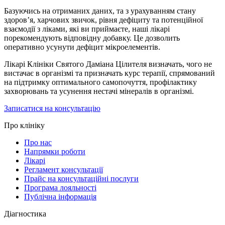
Базуючись на отриманих даних, та з урахуванням стану
здоров’я, харчових звичок, рівня дефіциту та потенційної
взаємодії з ліками, які ви приймаєте, наші лікарі
порекомендують відповідну добавку. Це дозволить
оперативно усунути дефіцит мікроелементів.
Лікарі Клініки Святого Даміана Цілителя визначать, чого не
вистачає в організмі та призначать курс терапії, спрямований
на підтримку оптимального самопочуття, профілактику
захворювань та усунення нестачі мінералів в організмі.
Записатися на консультацію
Про клініку
Про нас
Напрямки роботи
Лікарі
Регламент консультації
Прайс на консультаційні послуги
Програма лояльності
Публічна інформація
Діагностика