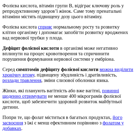
Фолієва кислота, вітамін групи В, відіграє ключову роль у
репродуктивному здоров’ї жінок. Саме тому пренатальні
вітаміни містять підвищену дозу цього вітаміну.
Фолієва кислота
сприяє
нормальному росту та розвитку
клітин організму і допомагає запобігти розвитку вроджених
вад нервової трубки у плода.
Дефіцит фолієвої кислоти
в організмі може негативно
вплинути на процес кровотворення та спричинити
порушення формування нервової системи у ембріона.
Серед
симптомів дефіциту фолієвої кислоти
можна виділити
хронічну втому
, підвищену збудливість і дратівливість,
розлади травлення
, зміни слизової оболонки язика.
Жінки, які планують вагітність або вже вагітні,
повинні
щоденно отримувати
не менше 400 мікрограмів фолієвої
кислоти, щоб забезпечити здоровий розвиток майбутньої
дитини.
Попри те, що фолат міститься в багатьох продуктах,
його
засвоєння
з їжі є менш ефективним порівняно з
фолатом у
добавках
.