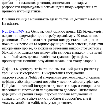
дисбаланс поживних речовин, допомагаючи лікарям
розробляти індивідуальні рекомендації щодо харчування та
прийому нутрицевтиків.
В нашій клініці є можливість здати тестів на дефіцит вітамінів
НутрЕвал.
NutrEval FMV
від Genova, який оцінює понад 125 біомаркерів,
надаючи інформацію про потребу організму у 40 поживних
речовинах. Тест виходить за рамки виміру статичних рівнів
поживних речовин та оцінює функціональні аспекти, надаючи
інформацію про те, як поживні речовини використовуються у
біохімічних шляхах організму. Він включає маркери, пов’язані
з метаболізмом, детоксикацією та травною функцією,
пропонуючи повніше розуміння загального стану здоров’я.
Дефіцит мікронутрієнтів становить значний ризик розвитку
хронічних захворювань. Використання тестування
мікронутрієнтів NutrEval є корисним для комплексної оцінки
дефіциту або підвищеної потреби у певних мікронутрієнтах.
Цей діагностичний інструмент дозволяє лікарям створювати
персональні протоколи харчування та добавок. Виявляючи
дефіцити на ранній стадії, персоналізовані втручання не
тільки сприяють лікуванню проблем зі здоров’ям, але й
можуть запобігти майбутнім ускладненням.