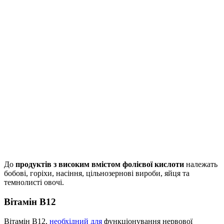
До
продуктів з високим вмістом фолієвої кислоти
належать
бобові, горіхи, насіння, цільнозернові вироби, яйця та
темнолисті овочі.
Вітамін В12
Вітамін B12,
необхідний для
функціонування нервової