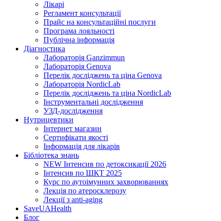
Лікарі
Регламент консультації
Прайс на консультаційні послуги
Програма лояльності
Публічна інформація
Діагностика
Лабораторія Ganzimmun
Лабораторія Genova
Перелік досліджень та ціна Genova
Лабораторія NordicLab
Перелік досліджень та ціна NordicLab
Інструментальні дослідження
УЗД-дослідження
Нутрицевт​ики
Інтернет магазин
Сертифікати якості
Інформація для лікарів
Бібліотека знань
NEW
Інтенсив по детоксикації 2026
Інтенсив по ШКТ 2025
Курс по аутоімунних захворюваннях
Лекція по атеросклерозу
Лекції з anti-aging
SaveUAHealth
Блог