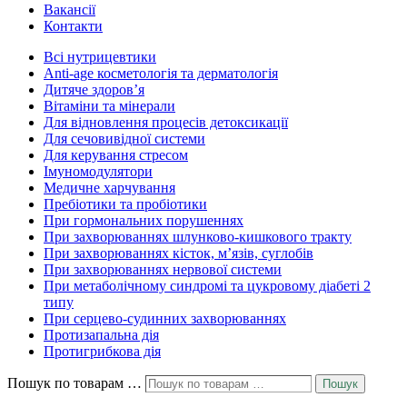
Вакансії
Контакти
Всі нутрицевт​ики
Anti-age косметологія та дерматологія
Дитяче здоров’я
Вітаміни та мінерали
Для відновлення процесів детоксикації
Для сечовивідної системи
Для керування стресом
Імуномодулятори
Медичне харчування
Пребіотики та пробіотики
При гормональних порушеннях
При захворюваннях шлунково-кишкового тракту
При захворюваннях кісток, м’язів, суглобів
При захворюваннях нервової системи
При метаболічному синдромі та цукровому діабеті 2
типу
При серцево-судинних захворюваннях
Протизапальна дія
Протигрибкова дія
Пошук по товарам …
Пошук