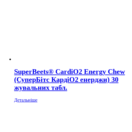
SuperBeets® CardiO2 Energy Chew
(СуперБітс КардіО2 енерджи) 30
жувальних табл.
Детальніше