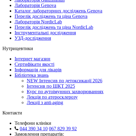
Лабораторія Genova
Каталог лабораторних досліджень Genova
Перелік досліджень та ціна Genova
Лабораторія NordicLab
Перелік досліджень та ціна NordicLab
Інструментальні дослідження
УЗД-дослідження
Нутрицевтики
Інтернет магазин
Сертифікати якості
Інформація для лікарів
Бібліотека знань
NEW
Інтенсив по детоксикації 2026
Інтенсив по ШКТ 2025
Курс по аутоімунних захворюваннях
Лекція по атеросклерозу
Лекції з anti-aging
Контакти
Телефони клініки
044 390 34 10
067 829 39 92
Замовлення препаратів: