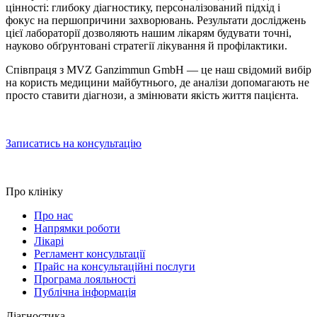
цінності: глибоку діагностику, персоналізований підхід і
фокус на першопричини захворювань. Результати досліджень
цієї лабораторії дозволяють нашим лікарям будувати точні,
науково обґрунтовані стратегії лікування й профілактики.
Співпраця з MVZ Ganzimmun GmbH — це наш свідомий вибір
на користь медицини майбутнього, де аналізи допомагають не
просто ставити діагнози, а змінювати якість життя пацієнта.
Записатись на консультацію
Про клініку
Про нас
Напрямки роботи
Лікарі
Регламент консультації
Прайс на консультаційні послуги
Програма лояльності
Публічна інформація
Діагностика