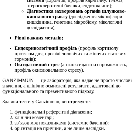
системи
(LipoMun, профіль карнітину, ТМАО,
атеросклеротичні бляшки, ендотоксини);
Діагностика захворювань органів шлунково-
кишкового тракту
(дослідження мікрофлори
кишківника, генетика мікробіому, мікологічні
дослідження);
Рівні важких металів;
Ендокринологічний профіль
(профіль кортизолу
протягом дня, профілі чоловічих та жіночих статевих
гормонів);
Оксидативний стрес
(антиоксидантна спроможність,
профіль окислювального стресу).
GANZIMMUN — це лабораторія, яка надає не просто числові
значення, а клінічно осмислені результати, адаптовані до
функціонального та превентивного підходу.
Здавши тести у Ganzimmun, ви отримуєте:
функціональні референтні діапазони;
клінічні коментарі;
зв’язок між показниками (системне бачення);
орієнтація на причини, а не лише наслідки.