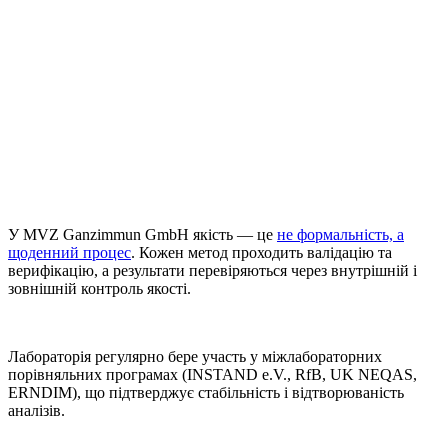
У MVZ Ganzimmun GmbH якість — це
не формальність, а
щоденний процес
. Кожен метод проходить валідацію та
верифікацію, а результати перевіряються через внутрішній і
зовнішній контроль якості.
Лабораторія регулярно бере участь у міжлабораторних
порівняльних програмах (INSTAND e.V., RfB, UK NEQAS,
ERNDIM), що підтверджує стабільність і відтворюваність
аналізів.