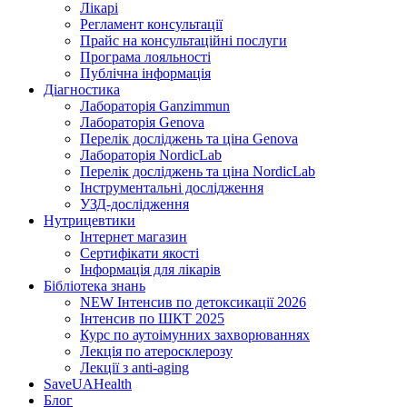
Лікарі
Регламент консультації
Прайс на консультаційні послуги
Програма лояльності
Публічна інформація
Діагностика
Лабораторія Ganzimmun
Лабораторія Genova
Перелік досліджень та ціна Genova
Лабораторія NordicLab
Перелік досліджень та ціна NordicLab
Інструментальні дослідження
УЗД-дослідження
Нутрицевт​ики
Інтернет магазин
Сертифікати якості
Інформація для лікарів
Бібліотека знань
NEW
Інтенсив по детоксикації 2026
Інтенсив по ШКТ 2025
Курс по аутоімунних захворюваннях
Лекція по атеросклерозу
Лекції з anti-aging
SaveUAHealth
Блог