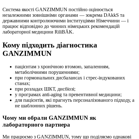
Система якості GANZIMMUN постійно оцінюється
незалежними зовнішніми органами — зокрема DAkkS та
державними контролюючими інституціями Німеччини — і
працює відповідно до чинних німецьких рекомендацій
лабораторної медицини RiliBÄK.
Кому підходить діагностика
GANZIMMUN
пацієнтам з хронічною втомою, запаленням,
метаболічними порушеннями;
при гормональних дисбалансах і стрес-індукованих
станах;
при розладах ШКТ, дисбіозі;
у програмах anti-aging та превентивної медицини;
для пацієнтів, які прагнуть персоналізованого підходу, а
не шаблонних рішень.
Чому ми обрали GANZIMMUN як
лабораторного партнера
Ми працюємо з GANZIMMUN, тому що поділяємо однакові