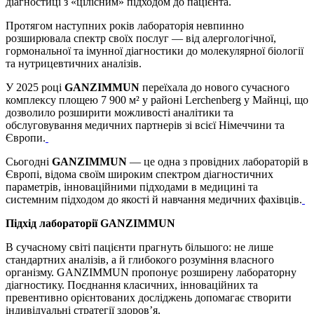
діагностиці з «цілісним» підходом до пацієнта.
Протягом наступних років лабораторія невпинно
розширювала спектр своїх послуг — від алергологічної,
гормональної та імунної діагностики до молекулярної біології
та нутрицевтичних аналізів.
У 2025 році
GANZIMMUN
переїхала до нового сучасного
комплексу площею 7 900 м² у районі Lerchenberg у Майнці, що
дозволило розширити можливості аналітики та
обслуговування медичних партнерів зі всієї Німеччини та
Європи.
Сьогодні
GANZIMMUN
— це одна з провідних лабораторій в
Європі, відома своїм широким спектром діагностичних
параметрів, інноваційними підходами в медицині та
системним підходом до якості й навчання медичних фахівців.
Підхід лабораторії GANZIMMUN
В сучасному світі пацієнти прагнуть більшого: не лише
стандартних аналізів, а й глибокого розуміння власного
організму. GANZIMMUN пропонує розширену лабораторну
діагностику. Поєднання класичних, інноваційних та
превентивно орієнтованих досліджень допомагає створити
індивідуальні стратегії здоров’я.