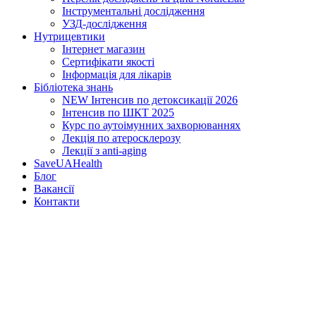
Інструментальні дослідження
УЗД-дослідження
Нутрицевт​ики
Інтернет магазин
Сертифікати якості
Інформація для лікарів
Бібліотека знань
NEW
Інтенсив по детоксикації 2026
Інтенсив по ШКТ 2025
Курс по аутоімунних захворюваннях
Лекція по атеросклерозу
Лекції з anti-aging
SaveUAHealth
Блог
Вакансії
Контакти