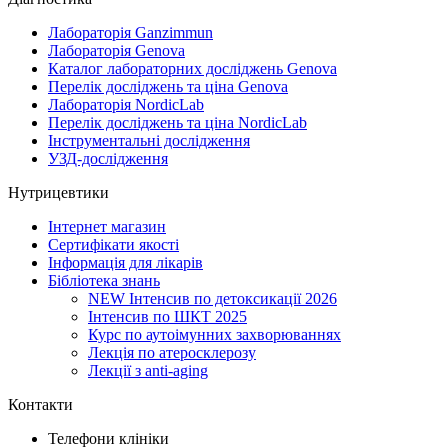
Лабораторія Ganzimmun
Лабораторія Genova
Каталог лабораторних досліджень Genova
Перелік досліджень та ціна Genova
Лабораторія NordicLab
Перелік досліджень та ціна NordicLab
Інструментальні дослідження
УЗД-дослідження
Нутрицевтики
Інтернет магазин
Сертифікати якості
Інформація для лікарів
Бібліотека знань
NEW
Інтенсив по детоксикації 2026
Інтенсив по ШКТ 2025
Курс по аутоімунних захворюваннях
Лекція по атеросклерозу
Лекції з anti-aging
Контакти
Телефони клініки