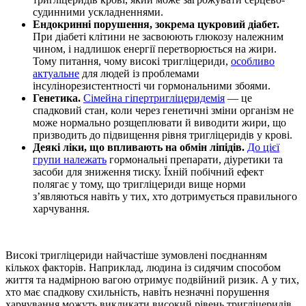
судинними ускладненнями.
Ендокринні порушення, зокрема цукровий діабет.
При діабеті клітини не засвоюють глюкозу належним
чином, і надлишок енергії перетворюється на жири.
Тому питання,
чому високі тригліцериди,
особливо
актуальне
для людей із проблемами
інсулінорезистентності чи гормональними збоями.
Генетика.
Сімейна гіпертригліцеридемія
— це
спадковий стан, коли через генетичні зміни організм не
може нормально розщеплювати й виводити жири, що
призводить до підвищення рівня тригліцеридів у крові.
Деякі ліки, що впливають на обмін ліпідів.
До цієї
групи належать
гормональні препарати, діуретики та
засоби для зниження тиску. Їхній побічний ефект
полягає у тому, що
тригліцериди вище норми
з’являються навіть у тих, хто дотримується правильного
харчування.
Високі тригліцериди
найчастіше зумовлені поєднанням
кількох факторів. Наприклад, людина із сидячим способом
життя та надмірною вагою отримує подвійний ризик. А у тих,
хто має спадкову схильність, навіть незначні порушення
харчування можуть викликати
високий рівень тригліцеридів
.