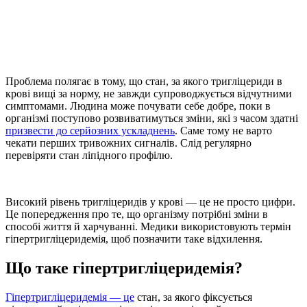
Проблема полягає в тому, що стан, за якого
тригліцериди в
крові вищі за норму
, не завжди супроводжується відчутними
симптомами. Людина може почувати себе добре, поки в
організмі поступово розвиватимуться зміни, які з часом здатні
призвести до серйозних ускладнень
. Саме тому не варто
чекати перших тривожних сигналів. Слід регулярно
перевіряти стан ліпідного профілю.
Високий рівень тригліцеридів у крові
— це не просто цифри.
Це попередження про те, що організму потрібні зміни в
способі життя й харчуванні. Медики використовують термін
гіпертригліцеридемія
, щоб позначити таке відхилення.
Що таке гіпертригліцеридемія?
Гіпертригліцеридемія — це
стан, за якого фіксується