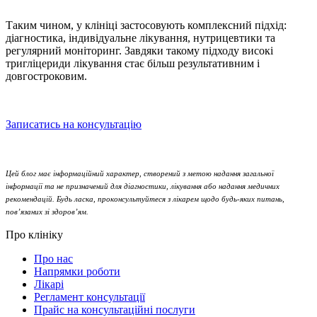
Таким чином, у клініці застосовують комплексний підхід:
діагностика, індивідуальне лікування, нутрицевтики та
регулярний моніторинг. Завдяки такому підходу
високі
тригліцериди лікування
стає більш результативним і
довгостроковим.
Записатись на консультацію
Цей блог має інформаційний характер, створений з метою надання загальної
інформації та не призначений для діагностики, лікування або надання медичних
рекомендацій. Будь ласка, проконсультуйтеся з лікарем щодо будь-яких питань,
пов’язаних зі здоров’ям.
Про клініку
Про нас
Напрямки роботи
Лікарі
Регламент консультації
Прайс на консультаційні послуги