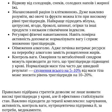
Відмову від солодощів, снеків, солодких напоїв і жирної
їжі
.
Збалансований раціон із клітковиною
.
Дуже важливо
розуміти,
які овочі та фрукти можна їсти при високому
рівні тригліцеридів.
Найкраще підходять яблука,
цитрусові, ягоди, броколі, шпинат, огірки та інші
продукти з низьким глікемічним індексом.
Регулярні фізичні навантаження. Навіть помірна
активність допомагає нормалізувати вагу і сприяє
зниженню тригліцеридів
.
Обмеження алкоголю. Адже печінка витрачає ресурси
на переробку алкоголю замість розщеплення жирів.
Контроль ваги. Ожиріння та метаболічний синдром
можуть призводити до того, що
тригліцериди підвищені
у крові
. Нормалізація маси тіла часто дає швидкий
результат —
схуднення всього на 5–10%
від маси тіла
може знизити рівень тригліцеридів на 10–20%.
Правильно підібрана стратегія дозволяє не лише виявити
високі тригліцериди у крові
, але й ефективно стабілізувати
стан. Важливо підходити до терапії комплексно: харчування,
активність, контроль ваги, нутрицевтична підтримка й, за
потреби, медикаменти.