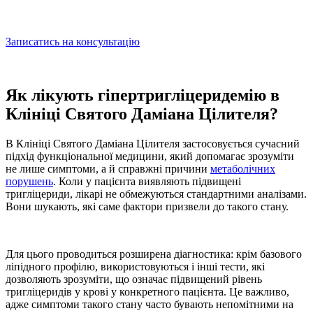
Записатись на консультацію
Як лікують гіпертригліцеридемію в
Клініці Святого Даміана Цілителя?
В Клініці Святого Даміана Цілителя застосовується сучасний
підхід функціональної медицини, який допомагає зрозуміти
не лише симптоми, а й справжні причини
метаболічних
порушень
. Коли у пацієнта виявляють
підвищені
тригліцериди
, лікарі не обмежуються стандартними аналізами.
Вони шукають, які саме фактори призвели до такого стану.
Для цього проводиться розширена діагностика: крім базового
ліпідного профілю, використовуються і інші тести, які
дозволяють зрозуміти,
що означає підвищений рівень
тригліцеридів у кров
і у конкретного пацієнта. Це важливо,
адже симптоми такого стану часто бувають непомітними на