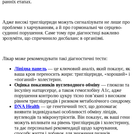
ранніх етапах.
Адже
високі тригліцериди
можуть сигналізувати не лише про
проблеми з харчуванням, а й про гормональні чи серцево-
судинні порушення. Саме тому при діагностиці важливо
зрозуміти, що спричинило дисбаланс в організмі.
Лікар може рекомендувати такі діагностичні тести:
Ліпідна панель
— це ключовий аналіз, який показує, як
ваша кров переносить жири: тригліцериди, «хороший» і
«поганий» холестерин.
Оцінка показників вуглеводного обміну
— глюкози та
інсуліну натщесерце, а також гемоглобіну A1c, адже
порушення контролю цукру тісно пов’язані з високим
рівнем тригліцеридів і ризиком метаболічного синдрому.
DNA Health
— це генетичний тест, що допомагає
виявити індивідуальні особливості обміну ліпідів,
вуглеводів та мікронутрієнтів. Він показує, як ваші гени
можуть впливати на рівень тригліцеридів і холестерину,
та дає персональні рекомендації щодо харчування,
способу життя і добавок для зниження ризиків.