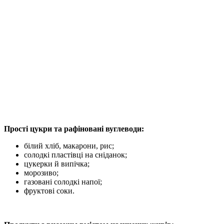
Прості цукри та рафіновані вуглеводи:
білий хліб, макарони, рис;
солодкі пластівці на сніданок;
цукерки й випічка;
морозиво;
газовані солодкі напої;
фруктові соки.