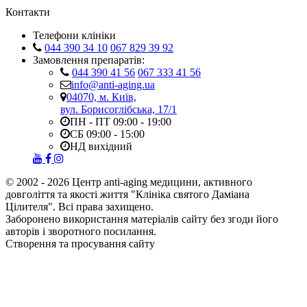
Контакти
Телефони клініки
044 390 34 10
067 829 39 92
Замовлення препаратів:
044 390 41 56
067 333 41 56
info@anti-aging.ua
04070, м. Київ,
вул. Борисоглібська, 17/1
ПН - ПТ 09:00 - 19:00
СБ 09:00 - 15:00
НД вихідний
© 2002 - 2026 Центр anti-aging медицини, активного
довголіття та якості життя "Клініка святого Даміана
Цілителя". Всі права захищено.
Заборонено використання матеріалів сайту без згоди його
авторів і зворотного посилання.
Створення та просування сайту