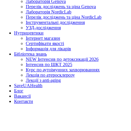
Лабораторія Genova
Перелік досліджень та ціна Genova
Лабораторія NordicLab
Перелік досліджень та ціна NordicLab
Інструментальні дослідження
УЗД-дослідження
Нутрицевт​ики
Інтернет магазин
Сертифікати якості
Інформація для лікарів
Бібліотека знань
NEW
Інтенсив по детоксикації 2026
Інтенсив по ШКТ 2025
Курс по аутоімунних захворюваннях
Лекція по атеросклерозу
Лекції з anti-aging
SaveUAHealth
Блог
Вакансії
Контакти