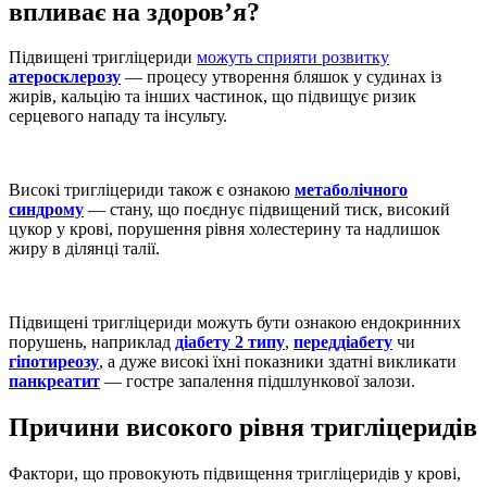
впливає на здоров’я?
Підвищені тригліцериди
можуть сприяти розвитку
атеросклерозу
— процесу утворення бляшок у судинах із
жирів, кальцію та інших частинок, що підвищує ризик
серцевого нападу та інсульту.
Високі тригліцериди також є ознакою
метаболічного
синдрому
— стану, що поєднує підвищений тиск, високий
цукор у крові, порушення рівня холестерину та надлишок
жиру в ділянці талії.
Підвищені тригліцериди можуть бути ознакою ендокринних
порушень, наприклад
діабету 2 типу
,
переддіабету
чи
гіпотиреозу
, а дуже високі їхні показники здатні викликати
панкреатит
— гостре запалення підшлункової залози.
Причини високого рівня тригліцеридів
Фактори, що провокують
підвищення тригліцеридів у крові,