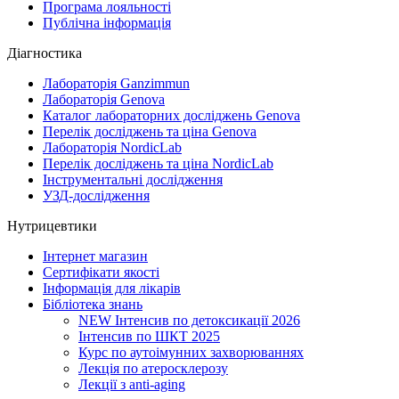
Програма лояльності
Публічна інформація
Діагностика
Лабораторія Ganzimmun
Лабораторія Genova
Каталог лабораторних досліджень Genova
Перелік досліджень та ціна Genova
Лабораторія NordicLab
Перелік досліджень та ціна NordicLab
Інструментальні дослідження
УЗД-дослідження
Нутрицевтики
Інтернет магазин
Сертифікати якості
Інформація для лікарів
Бібліотека знань
NEW
Інтенсив по детоксикації 2026
Інтенсив по ШКТ 2025
Курс по аутоімунних захворюваннях
Лекція по атеросклерозу
Лекції з anti-aging