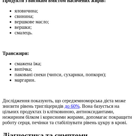
Продукти з високим вмістом насичених жирів:
яловичина;
свинина;
вершкове масло;
вершки;
смалець.
Трансжири:
смажена їжа;
випічка;
паковані снеки (чипси, сухарики, попкорн);
маргарин.
Дослідження показують, що середземноморська дієта може
знизити рівень тригліцеридів
до 60%
. Вона базується на
цільних продуктах із клітковиною, антиоксидантами,
нежирним білком і корисними жирами, допомагає покращити
роботу серця, печінки та стабілізувати рівень цукру в крові.
Діагностика та симптоми