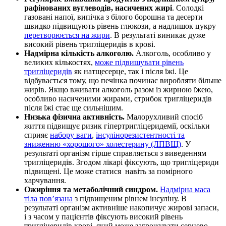
рафінованих вуглеводів, насичених жирі
. Солодкі
газовані напої, випічка з білого борошна та десерти
швидко підвищують рівень глюкози, а надлишок цукру
перетворюється на жири
. В результаті виникає
дуже
високий рівень тригліцеридів
в крові.
Надмірна кількість алкоголю.
Алкоголь, особливо у
великих кількостях,
може підвищувати рівень
тригліцеридів
як натщесерце, так і після їжі. Це
відбувається тому, що печінка починає виробляти більше
жирів. Якщо вживати алкоголь разом із жирною їжею,
особливо насиченими жирами, стрибок тригліцеридів
після їжі стає ще сильнішим.
Низька фізична активність.
Малорухливий спосіб
життя підвищує ризик гіпертригліцеридемії, оскільки
сприяє
набору ваги
,
інсулінорезистентності та
зниженню «хорошого» холестерину (ЛПВЩ)
. У
результаті організм гірше справляється з виведенням
тригліцеридів. Згодом лікарі фіксують, що
тригліцериди
підвищені
. Це може статися навіть за помірного
харчування.
Ожиріння та метаболічний синдром.
Надмірна маса
тіла пов’язана
з підвищеним рівнем інсуліну. В
результаті організм активніше накопичує жирові запаси,
і з часом у пацієнтів фіксують
високий рівень
тригліцеридів крові
, який може загрожувати серцево-