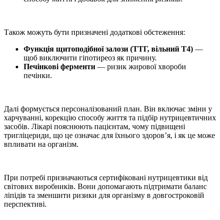
Також можуть бути призначені додаткові обстеження:
Функція щитоподібної залози (ТТГ, вільний Т4)
—
щоб виключити гіпотиреоз як причину.
Печінкові ферменти
— ризик жирової хвороби
печінки.
Далі формується персоналізований план. Він включає зміни у
харчуванні, корекцію способу життя та підбір нутрицевтичних
засобів. Лікарі пояснюють пацієнтам,
чому підвищені
тригліцериди
, що це означає для їхнього здоров’я, і як це може
впливати на організм.
При потребі призначаються сертифіковані нутрицевтики від
світових виробників. Вони допомагають підтримати баланс
ліпідів та зменшити ризики для організму в довгостроковій
перспективі.