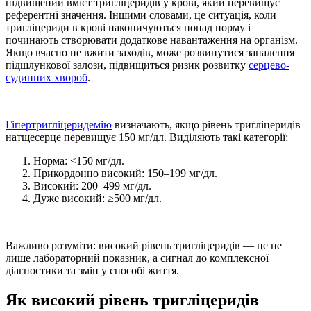
підвищений вміст тригліцеридів у крові,
який перевищує
референтні значення. Іншими словами, це ситуація, коли
тригліцериди в крові
накопичуються понад норму і
починають створювати додаткове навантаження на організм.
Якщо вчасно не вжити заходів, може розвинутися запалення
підшлункової залози, підвищиться ризик розвитку
серцево-
судинних хвороб
.
Гіпертригліцеридемію
визначають, якщо рівень тригліцеридів
натщесерце перевищує 150 мг/дл. Виділяють такі категорії:
Норма: <150 мг/дл.
Прикордонно високий: 150–199 мг/дл.
Високий: 200–499 мг/дл.
Дуже високий: ≥500 мг/дл.
Важливо розуміти:
високий рівень тригліцеридів — це
не
лише лабораторний показник, а сигнал до комплексної
діагностики та змін у способі життя.
Як високий рівень тригліцеридів