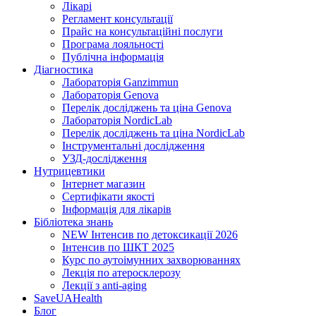
Лікарі
Регламент консультації
Прайс на консультаційні послуги
Програма лояльності
Публічна інформація
Діагностика
Лабораторія Ganzimmun
Лабораторія Genova
Перелік досліджень та ціна Genova
Лабораторія NordicLab
Перелік досліджень та ціна NordicLab
Інструментальні дослідження
УЗД-дослідження
Нутрицевт​ики
Інтернет магазин
Сертифікати якості
Інформація для лікарів
Бібліотека знань
NEW
Інтенсив по детоксикації 2026
Інтенсив по ШКТ 2025
Курс по аутоімунних захворюваннях
Лекція по атеросклерозу
Лекції з anti-aging
SaveUAHealth
Блог