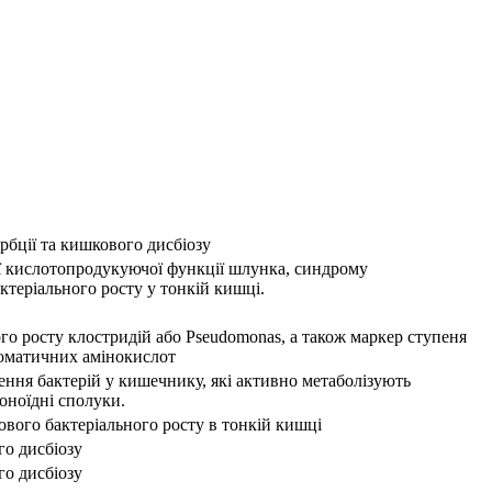
рбції та кишкового дисбіозу
 кислотопродукуючої функції шлунка, синдрому
теріального росту у тонкій кишці.
о росту клостридій або Pseudomonas, а також маркер ступеня
роматичних амінокислот
ння бактерій у кишечнику, які активно метаболізують
оноїдні сполуки.
вого бактеріального росту в тонкій кишці
о дисбіозу
о дисбіозу