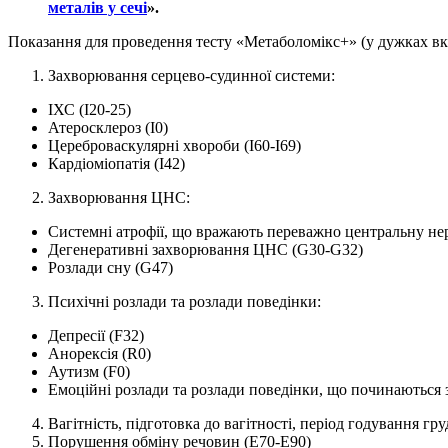
металів у сечі
».
Показання для проведення тесту «Метаболомікс+» (у дужках вк
Захворювання серцево-судинної системи:
ІХС (I20-25)
Атеросклероз (I0)
Цереброваскулярні хвороби (I60-I69)
Кардіоміопатія (I42)
Захворювання ЦНС:
Системні атрофії, що вражають переважно центральну не
Дегенеративні захворювання ЦНС (G30-G32)
Розлади сну (G47)
Психічні розлади та розлади поведінки:
Депресії (F32)
Анорексія (R0)
Аутизм (F0)
Емоційні розлади та розлади поведінки, що починаються з
Вагітність, підготовка до вагітності, період годування гр
Порушення обміну речовин (E70-E90)