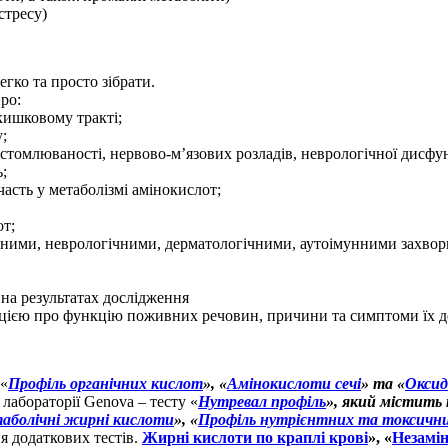
стресу)
егко та просто зібрати.
ро:
кишковому тракті;
;
 стомлюваності, нервово-м’язових розладів, неврологічної дисфу
;
часть у метаболізмі амінокислот;
от;
динними, неврологічними, дерматологічними, аутоімунними зах
на результатах дослідження
ацією про функцію поживних речовин, причини та симптоми їх де
 «
Профіль органічних кислот
», «
Амінокислоти сечі
» та «
Оксид
лабораторії Genova – тесту «
Нутревал профіль
», який містить
таболічні жирні кислоти
», «
Профіль нутрієнтних та токсични
я додаткових тестів.
Жирні кислоти по краплі крові
», «
Незамін