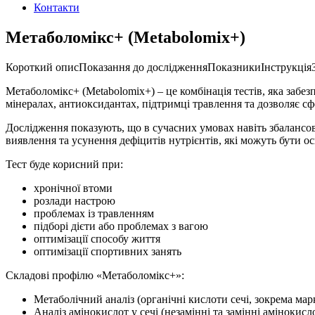
Контакти
Метаболомікс+ (Metabolomix+)
Короткий опис
Показання до дослідження
Показники
Інструкція
Метаболомікс+ (Metabolomix+) – це комбінація тестів, яка забе
мінералах, антиоксидантах, підтримці травлення та дозволяє сф
Дослідження показують, що в сучасних умовах навіть збалансо
виявлення та усунення дефіцитів нутрієнтів, які можуть бути
Тест буде корисний при:
хронічної втоми
розлади настрою
проблемах із травленням
підборі дієти або проблемах з вагою
оптимізації способу життя
оптимізації спортивних занять
Складові профілю «Метаболомікс+»:
Метаболічний аналіз (органічні кислоти сечі, зокрема ма
Аналіз амінокислот у сечі (незамінні та замінні амінокисл