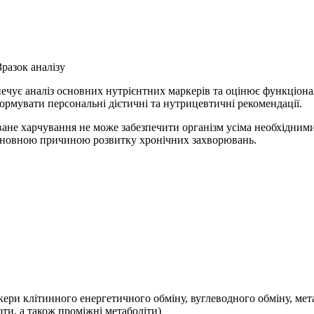
Зразок аналізу
зпечує аналіз основних нутрієнтних маркерів та оцінює функціона
ормувати персональні дієтичні та нутрицевтичні рекомендації.
ване харчування не може забезпечити організм усіма необхідним
 основною причиною розвитку хронічних захворювань.
ркери клітинного енергетичного обміну, вуглеводного обміну, ме
оти, а також проміжні метаболіти)