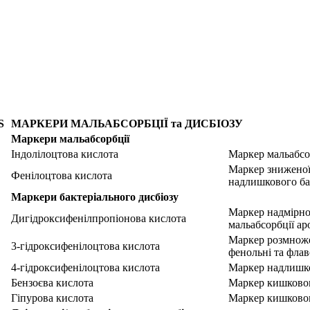
S
МАРКЕРИ МАЛЬАБСОРБЦІЇ та ДИСБІОЗУ
Маркери мальабсорбції
Індолілоцтова кислота
Маркер мальабсо
Маркер зниженої
Фенілоцтова кислота
надлишкового бак
Маркери бактеріального дисбіозу
Маркер надмірног
Дигідроксифенілпропіонова кислота
мальабсорбції а
Маркер розмноже
3-гідроксифенілоцтова кислота
фенольні та флав
4-гідроксифенілоцтова кислота
Маркер надлишко
Бензоєва кислота
Маркер кишковог
Гіпурова кислота
Маркер кишковог