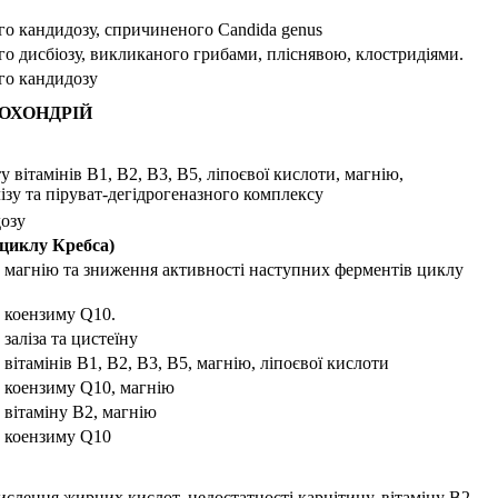
о кандидозу, спричиненого Candida genus
о дисбіозу, викликаного грибами, пліснявою, клостридіями.
го кандидозу
ТОХОНДРІЙ
 вітамінів B1, В2, B3, В5, ліпоєвої кислоти, магнію,
лізу та піруват-дегідрогеназного комплексу
озу
(циклу Кребса)
 магнію та зниження активності наступних ферментів циклу
 коензиму Q10.
заліза та цистеїну
вітамінів B1, В2, B3, В5, магнію, ліпоєвої кислоти
 коензиму Q10, магнію
 вітаміну В2, магнію
 коензиму Q10
слення жирних кислот, недостатності карнітину, вітаміну В2