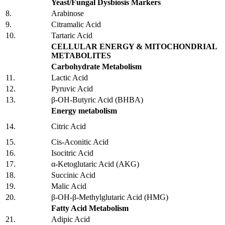
Yeast/Fungal Dysbiosis Markers
8.
Arabinose
9.
Citramalic Acid
10.
Tartaric Acid
CELLULAR ENERGY & MITOCHONDRIAL
METABOLITES
Carbohydrate Metabolism
11.
Lactic Acid
12.
Pyruvic Acid
13.
β-OH-Butyric Acid (BHBA)
Energy metabolism
14.
Citric Acid
15.
Cis-Aconitic Acid
16.
Isocitric Acid
17.
α-Ketoglutaric Acid (AKG)
18.
Succinic Acid
19.
Malic Acid
20.
β-OH-β-Methylglutaric Acid (HMG)
Fatty Acid Metabolism
21.
Adipic Acid