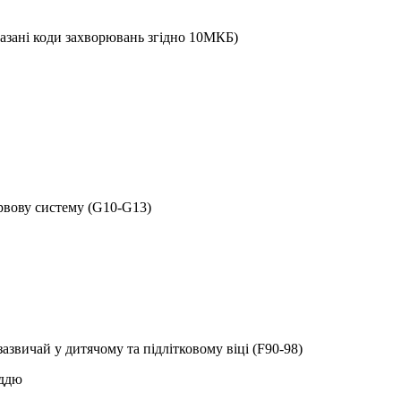
азані коди захворювань згідно 10МКБ)
рвову систему (G10-G13)
азвичай у дитячому та підлітковому віці (F90-98)
уддю