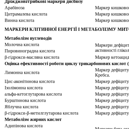
Дріжджові/грибкові маркери дисбіозу
Арабіноза
Маркер кишковог
Цитрамалева кислота
Маркер кишковог
Винна кислота
Маркер кишково
МАРКЕРИ КЛІТИННОЇ ЕНЕРГІЇ І МЕТАБОЛІЗМУ МИ
Метаболізм вуглеводів
Молочна кислота
Маркери дефіциту
активності гліко
Пировиноградна кислота
β-гідрокси-масляна кислота
Маркер кетоацид
Оцінка ефективності роботи циклу трикарбонових кислот 
Маркер дефіциту
Лимонна кислота
Кребса.
Цис-аконітинова кислота
Маркер дефіциту
Ізолімонна кислота
Маркер дефіциту 
альфа-кетоглутарова кислота
Маркер дефіциту 
Бурштинова кислота
Маркер дефіциту
Яблучна кислота
Маркер дефіциту
β-гідрокси-β-метилглутарова кислота
Маркер дефіциту
Метаболізм жирних кислот
Адипінова кислота
Маркери бета-оки