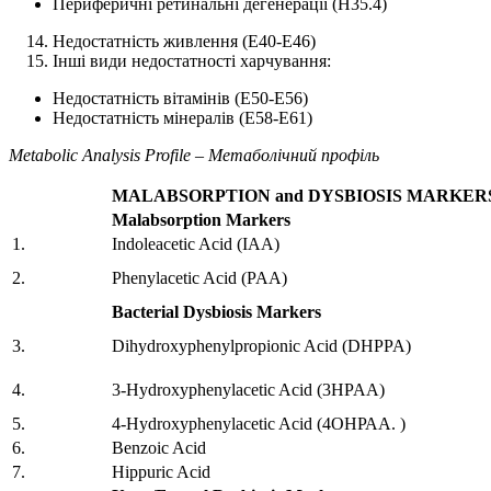
Периферичні ретинальні дегенерації (Н35.4)
Недостатність живлення (Е40-Е46)
Інші види недостатності харчування:
Недостатність вітамінів (Е50-Е56)
Недостатність мінералів (Е58-Е61)
Metabolic Analysis Profile – Метаболічний профіль
MALABSORPTION and DYSBIOSIS MARKER
Malabsorption Markers
1.
Indoleacetic Acid (IAA)
2.
Phenylacetic Acid (PAA)
Bacterial Dysbiosis Markers
3.
Dihydroxyphenylpropionic Acid (DHPPA)
4.
3-Hydroxyphenylacetic Acid (3HPAA)
5.
4-Hydroxyphenylacetic Acid (4ОНРАА. )
6.
Benzoic Acid
7.
Hippuric Acid