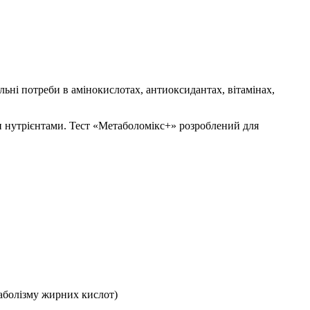
льні потреби в амінокислотах, антиоксидантах, вітамінах,
и нутрієнтами. Тест «Метаболомікс+» розроблений для
таболізму жирних кислот)