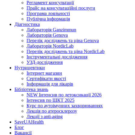
Регламент консультації
Прайс на консультаційні послуги
Програма лояльності
Публічна інформація
Діагностика
Лабораторія Ganzimmun
Лабораторія Genova
Перелік досліджень та ціна Genova
Лабораторія NordicLab
Перелік досліджень та ціна NordicLab
Інструментальні дослідження
УЗД-дослідження
Нутрицевт​ики
Інтернет магазин
Сертифікати якості
Інформація для лікарів
Бібліотека знань
NEW
Інтенсив по детоксикації 2026
Інтенсив по ШКТ 2025
Курс по аутоімунних захворюваннях
Лекція по атеросклерозу
Лекції з anti-aging
SaveUAHealth
Блог
Вакансії