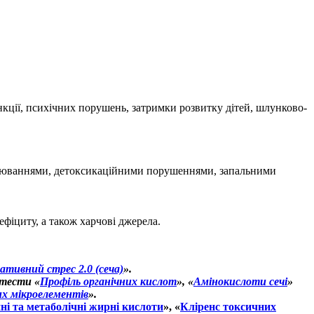
нкції, психічних порушень, затримки розвитку дітей, шлунково-
ворюваннями, детоксикаційними порушеннями, запальними
фіциту, а також харчові джерела.
ативний стрес 2.0 (сеча)
».
 тести «
Профіль органічних кислот
», «
Амінокислоти сечі
»
х мікроелементів
».
ні та метаболічні жирні кислоти
», «
Кліренс токсичних