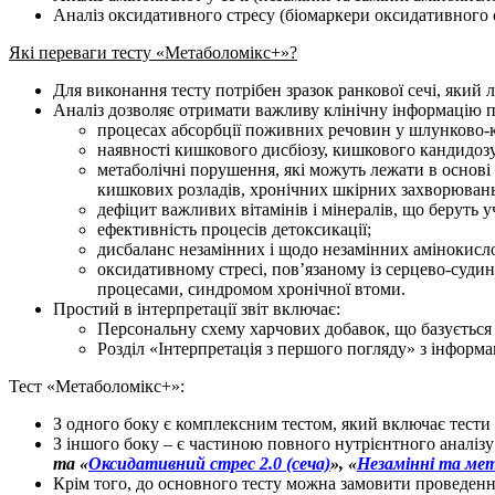
Аналіз оксидативного стресу (біомаркери оксидативного 
Які переваги тесту «Метаболомікс+»?
Для виконання тесту потрібен зразок ранкової сечі, який л
Аналіз дозволяє отримати важливу клінічну інформацію п
процесах абсорбції поживних речовин у шлунково-
наявності кишкового дисбіозу, кишкового кандидозу
метаболічні порушення, які можуть лежати в основі
кишкових розладів, хронічних шкірних захворювань
дефіцит важливих вітамінів і мінералів, що беруть у
ефективність процесів детоксикації;
дисбаланс незамінних і щодо незамінних амінокисл
оксидативному стресі, пов’язаному із серцево-су
процесами, синдромом хронічної втоми.
Простий в інтерпретації звіт включає:
Персональну схему харчових добавок, що базується 
Розділ «Інтерпретація з першого погляду» з інформ
Тест «Метаболомікс+»:
З одного боку є комплексним тестом, який включає тести
З іншого боку – є частиною повного нутрієнтного аналізу 
та «
Оксидативний стрес 2.0 (сеча)
», «
Незамінні та ме
Крім того, до основного тесту можна замовити проведенн