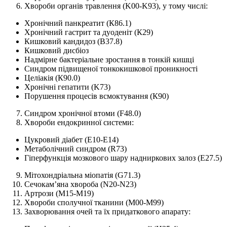
Хвороби органів травлення (K00-K93), у тому числі:
Хронічний панкреатит (К86.1)
Хронічний гастрит та дуоденіт (К29)
Кишковий кандидоз (В37.8)
Кишковий дисбіоз
Надмірне бактеріальне зростання в тонкій кишці
Синдром підвищеної тонкокишкової проникності
Целіакія (К90.0)
Хронічні гепатити (K73)
Порушення процесів всмоктування (К90)
Синдром хронічної втоми (F48.0)
Хвороби ендокринної системи:
Цукровий діабет (Е10-Е14)
Метаболічний синдром (R73)
Гіперфункція мозкового шару надниркових залоз (Е27.5)
Мітохондріальна міопатія (G71.3)
Сечокам’яна хвороба (N20-N23)
Артрози (М15-М19)
Хвороби сполучної тканини (М00-М99)
Захворювання очей та їх придаткового апарату: