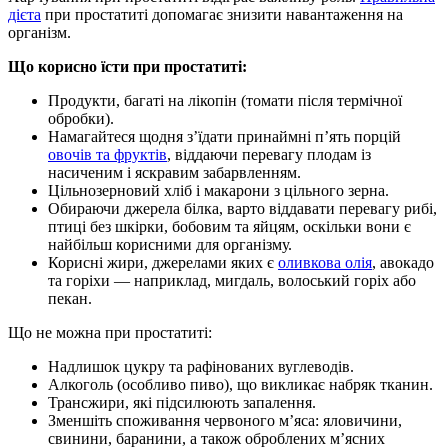
дієта
при простатиті
допомагає знизити навантаження на
організм.
Що корисно їсти при простатиті:
Продукти, багаті на лікопін (томати після термічної
обробки).
Намагайтеся щодня з’їдати принаймні п’ять порцій
овочів та фруктів
, віддаючи перевагу плодам із
насиченим і яскравим забарвленням.
Цільнозерновий хліб і макарони з цільного зерна.
Обираючи джерела білка, варто віддавати перевагу рибі,
птиці без шкірки, бобовим та яйцям, оскільки вони є
найбільш корисними для організму.
Корисні жири, джерелами яких є
оливкова олія
, авокадо
та горіхи — наприклад, мигдаль, волоський горіх або
пекан.
Що не можна при простатиті:
Надлишок цукру та рафінованих вуглеводів.
Алкоголь (особливо пиво), що викликає набряк тканин.
Трансжири, які підсилюють запалення.
Зменшіть споживання червоного м’яса: яловичини,
свинини, баранини, а також оброблених м’ясних