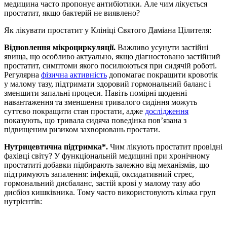
медицина часто пропонує антибіотики. Але
чим лікується
простатит
, якщо бактерій не виявлено?
Як лікувати простатит
у Клініці Святого Даміана Цілителя:
Відновлення мікроциркуляції.
Важливо усунути застійні
явища, що особливо актуально, якщо діагностовано
застійний
простатит, симптоми
якого посилюються при сидячій роботі.
Регулярна
фізична активність
допомагає покращити кровотік
у малому тазу, підтримати здоровий гормональний баланс і
зменшити запальні процеси. Навіть помірні щоденні
навантаження та зменшення тривалого сидіння можуть
суттєво покращити стан простати, адже
дослідження
показують, що тривала сидяча поведінка пов’язана з
підвищеним ризиком захворювань простати.
Нутрицевтична підтримка*.
Чим лікують простатит
провідні
фахівці світу? У функціональній медицині при хронічному
простатиті добавки підбирають залежно від механізмів, що
підтримують запалення: інфекції, оксидативний стрес,
гормональний дисбаланс, застій крові у малому тазу або
дисбіоз кишківника. Тому часто використовують кілька груп
нутрієнтів: