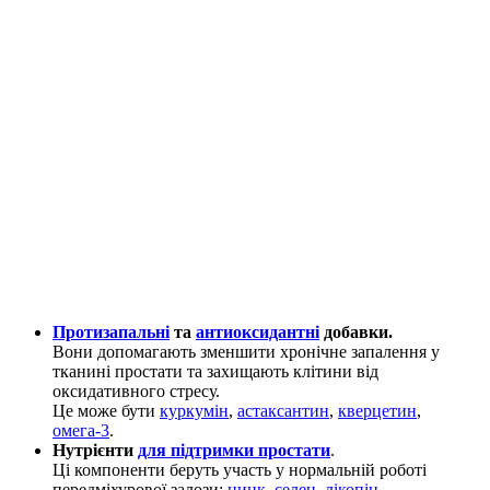
Протизапальні
та
антиоксидантні
добавки.
Вони допомагають зменшити хронічне запалення у
тканині простати та захищають клітини від
оксидативного стресу.
Це може бути
куркумін
,
астаксантин
,
кверцетин
,
омега-3
.
Нутрієнти
для підтримки простати
.
Ці компоненти беруть участь у нормальній роботі
передміхурової залози:
цинк
,
селен
,
лікопін
.