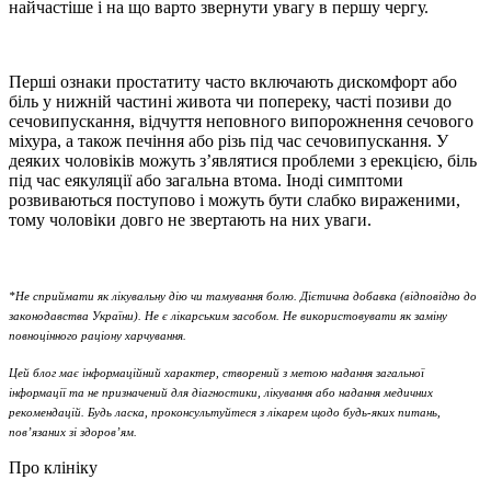
найчастіше і на що варто звернути увагу в першу чергу.
Перші ознаки простатиту
часто включають дискомфорт або
біль у нижній частині живота чи попереку, часті позиви до
сечовипускання, відчуття неповного випорожнення сечового
міхура, а також печіння або різь під час сечовипускання. У
деяких чоловіків можуть з’являтися проблеми з ерекцією, біль
під час еякуляції або загальна втома. Іноді симптоми
розвиваються поступово і можуть бути слабко вираженими,
тому чоловіки довго не звертають на них уваги.
*Не сприймати як лікувальну дію чи тамування болю. Дієтична добавка (відповідно до
законодавства України). Не є лікарським засобом. Не використовувати як заміну
повноцінного раціону харчування.
Цей блог має інформаційний характер, створений з метою надання загальної
інформації та не призначений для діагностики, лікування або надання медичних
рекомендацій. Будь ласка, проконсультуйтеся з лікарем щодо будь-яких питань,
пов’язаних зі здоров’ям.
Про клініку