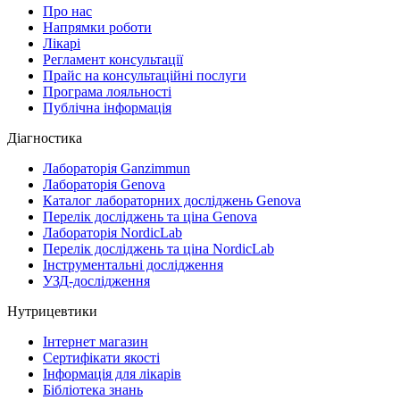
Про нас
Напрямки роботи
Лікарі
Регламент консультації
Прайс на консультаційні послуги
Програма лояльності
Публічна інформація
Діагностика
Лабораторія Ganzimmun
Лабораторія Genova
Каталог лабораторних досліджень Genova
Перелік досліджень та ціна Genova
Лабораторія NordicLab
Перелік досліджень та ціна NordicLab
Інструментальні дослідження
УЗД-дослідження
Нутрицевтики
Інтернет магазин
Сертифікати якості
Інформація для лікарів
Бібліотека знань