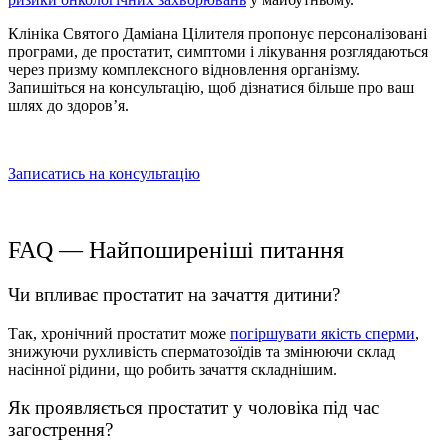
Клініка Святого Даміана Цілителя пропонує персоналізовані
програми, де
простатит, симптоми і лікування
розглядаються
через призму комплексного відновлення організму.
Запишіться на консультацію, щоб дізнатися більше про ваш
шлях до здоров’я.
Записатись на консультацію
FAQ — Найпоширеніші питання
Чи впливає простатит на зачаття дитини
?
Так,
хронічний простатит
може
погіршувати якість сперми
,
знижуючи рухливість сперматозоїдів та змінюючи склад
насінної рідини, що робить зачаття складнішим.
Як проявляється простатит у чоловіка
під час
загострення?