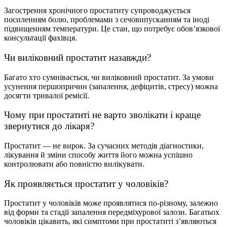
Загострення хронічного простатиту
супроводжується
посиленням болю, проблемами з сечовипусканням та іноді
підвищенням температури. Це стан, що потребує обовʼязкової
консультації фахівця.
Чи виліковний простатит
назавжди?
Багато хто сумнівається,
чи виліковний простатит
. За умови
усунення першопричин (запалення, дефіцитів, стресу) можна
досягти тривалої ремісії.
Чому
при простатиті
не варто зволікати і краще
звернутися до лікаря?
Простатит
— не вирок. За сучасних методів діагностики,
лікування й зміни способу життя його можна успішно
контролювати або повністю вилікувати.
Як проявляється простатит у чоловіків
?
Простатит у чоловіків може проявлятися по-різному, залежно
від форми та стадії запалення передміхурової залози. Багатьох
чоловіків цікавить, які
симптоми при простатиті
з’являються