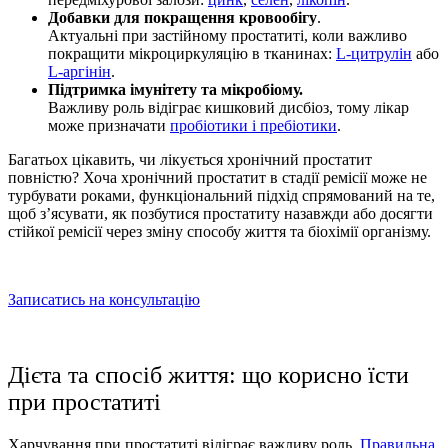
Добавки для покращення кровообігу
.
Актуальні при застійному простатиті, коли важливо
покращити мікроциркуляцію в тканинах:
L-цитрулін
або
L-аргінін
.
Підтримка імунітету та мікробіому.
Важливу роль відіграє кишковий дисбіоз, тому лікар
може призначати
пробіотики і пребіотики
.
Багатьох цікавить,
чи лікується хронічний простатит
повністю? Хоча
хронічний простатит в стадії ремісії
може не
турбувати роками, функціональний підхід спрямований на те,
щоб з’ясувати,
як позбутися простатиту
назавжди або досягти
стійкої ремісії через зміну способу життя та біохімії організму.
Записатись на консультацію
Дієта та спосіб життя:
що корисно їсти
при простатиті
Харчування при простатиті
відіграє важливу роль.
Правильна