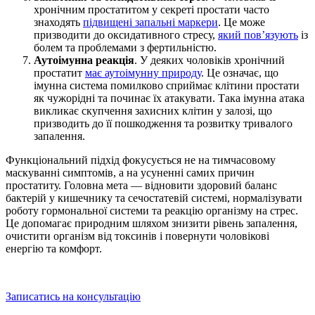
хронічним простатитом у секреті простати часто
знаходять
підвищені запальні маркери
. Це може
призводити до оксидативного стресу,
який пов’язують
із
болем та проблемами з фертильністю.
Аутоімунна реакція
. У деяких чоловіків хронічний
простатит
має аутоімунну природу
. Це означає, що
імунна система помилково сприймає клітини простати
як чужорідні та починає їх атакувати. Така імунна атака
викликає скупчення захисних клітин у залозі, що
призводить до її пошкодження та розвитку тривалого
запалення.
Функціональний підхід фокусується не на тимчасовому
маскуванні симптомів, а на усуненні самих причин
простатиту. Головна мета — відновити здоровий баланс
бактерій у кишечнику та сечостатевій системі, нормалізувати
роботу гормональної системи та реакцію організму на стрес.
Це допомагає природним шляхом знизити рівень запалення,
очистити організм від токсинів і повернути чоловікові
енергію та комфорт.
Записатись на консультацію