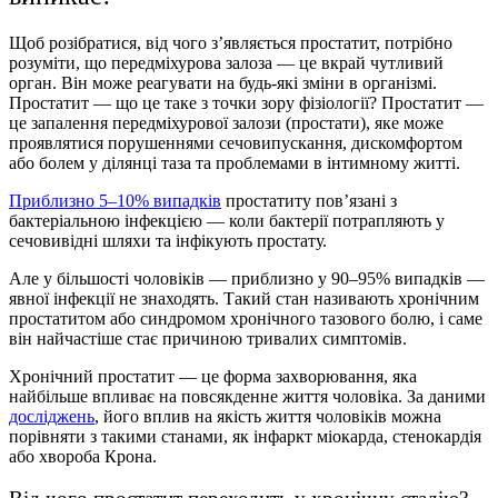
Щоб розібратися,
від чого з’являється простатит
, потрібно
розуміти, що передміхурова залоза — це вкрай чутливий
орган. Він може реагувати на будь-які зміни в організмі.
Простатит — що це таке
з точки зору фізіології?
Простатит —
це
запалення передміхурової залози (простати), яке може
проявлятися порушеннями сечовипускання, дискомфортом
або болем у ділянці таза та проблемами в інтимному житті.
Приблизно 5–10% випадків
простатиту пов’язані з
бактеріальною інфекцією — коли бактерії потрапляють у
сечовивідні шляхи та інфікують простату.
Але у більшості чоловіків — приблизно у 90–95% випадків —
явної інфекції не знаходять. Такий стан називають хронічним
простатитом або синдромом хронічного тазового болю, і саме
він найчастіше стає причиною тривалих симптомів.
Хронічний простатит — це форма захворювання, яка
найбільше впливає на повсякденне життя чоловіка. За даними
досліджень
, його вплив на якість життя чоловіків можна
порівняти з такими станами, як інфаркт міокарда, стенокардія
або хвороба Крона.