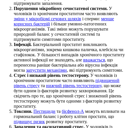
підтримувати запалення.
Порушення мікробіому сечостатевої системи.
У
чоловіків із хронічним простатитом часто виявляють
зміни у мікробіомі сечових шляхів
і сперми:
менше
корисних бактерій
і більше умовно-патогенних
мікроорганізмів. Такі зміни можуть порушувати
природний баланс у сечостатевій системі та
підтримувати симптоми простатиту.
Інфекції.
Бактеріальний простатит викликають
мікроорганізми, зокрема кишкова паличка, клебсієла чи
стафілокок. У більшості випадків хронічного простатиту
активної інфекції не знаходять, але
вважається
, що
перенесена раніше бактеріальна або вірусна інфекція
могла
запустити механізми
, які підтримують симптоми.
Стрес і низький рівень тестостерону.
У чоловіків із
хронічним простатитом часто виявляють
підвищений
рівень стресу
та
нижчий рівень тестостерону
, що може
бути одним із факторів розвитку захворювання. Це
свідчить про те, що хронічний стрес і знижений рівень
тестостерону можуть бути одними з факторів розвитку
простатиту.
Токсини.
Пестициди
та
бісфенол-А
можуть впливати на
гормональний баланс і роботу клітин простати, що
підвищує ризик
розвитку простатиту.
Запалення та оксидативний стрес.
У чоловіків із