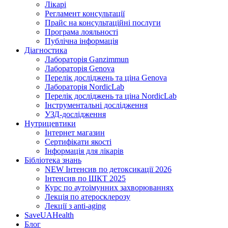
Лікарі
Регламент консультації
Прайс на консультаційні послуги
Програма лояльності
Публічна інформація
Діагностика
Лабораторія Ganzimmun
Лабораторія Genova
Перелік досліджень та ціна Genova
Лабораторія NordicLab
Перелік досліджень та ціна NordicLab
Інструментальні дослідження
УЗД-дослідження
Нутрицевт​ики
Інтернет магазин
Сертифікати якості
Інформація для лікарів
Бібліотека знань
NEW
Інтенсив по детоксикації 2026
Інтенсив по ШКТ 2025
Курс по аутоімунних захворюваннях
Лекція по атеросклерозу
Лекції з anti-aging
SaveUAHealth
Блог