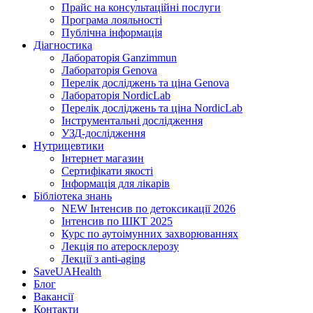
Прайс на консультаційні послуги
Програма лояльності
Публічна інформація
Діагностика
Лабораторія Ganzimmun
Лабораторія Genova
Перелік досліджень та ціна Genova
Лабораторія NordicLab
Перелік досліджень та ціна NordicLab
Інструментальні дослідження
УЗД-дослідження
Нутрицевт​ики
Інтернет магазин
Сертифікати якості
Інформація для лікарів
Бібліотека знань
NEW
Інтенсив по детоксикації 2026
Інтенсив по ШКТ 2025
Курс по аутоімунних захворюваннях
Лекція по атеросклерозу
Лекції з anti-aging
SaveUAHealth
Блог
Вакансії
Контакти