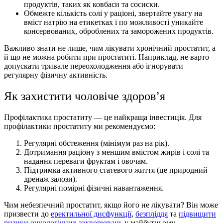
продуктів, таких як ковбаси та сосиски.
Обмежте кількість солі у раціоні, звертайте увагу на
вміст натрію на етикетках і по можливості уникайте
консервованих, оброблених та заморожених продуктів.
Важливо знати не лише,
чим лікувати хронічний простатит
, а
й
що не можна робити при простатиті
. Наприклад, не варто
допускати тривале переохолодження або ігнорувати
регулярну фізичну активність.
Як захистити чоловіче здоров’я
Профілактика простатиту
— це найкраща інвестиція.
Для
профілактики простатиту
ми рекомендуємо:
Регулярні обстеження (мінімум раз на рік).
Дотримання раціону з меншим вмістом жирів і солі та
надання переваги фруктам і овочам.
Підтримка активного статевого життя (це природний
дренаж залози).
Регулярні помірні фізичні навантаження.
Чим небезпечний простатит
, якщо його не лікувати? Він може
призвести до
еректильної дисфункції
,
безпліддя
та
підвищити
ризики онкологічних захворювань
у майбутньому.