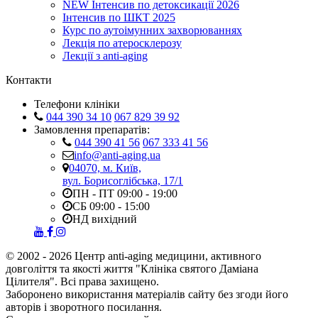
NEW
Інтенсив по детоксикації 2026
Інтенсив по ШКТ 2025
Курс по аутоімунних захворюваннях
Лекція по атеросклерозу
Лекції з anti-aging
Контакти
Телефони клініки
044 390 34 10
067 829 39 92
Замовлення препаратів:
044 390 41 56
067 333 41 56
info@anti-aging.ua
04070, м. Київ,
вул. Борисоглібська, 17/1
ПН - ПТ 09:00 - 19:00
СБ 09:00 - 15:00
НД вихідний
© 2002 - 2026 Центр anti-aging медицини, активного
довголіття та якості життя "Клініка святого Даміана
Цілителя". Всі права захищено.
Заборонено використання матеріалів сайту без згоди його
авторів і зворотного посилання.