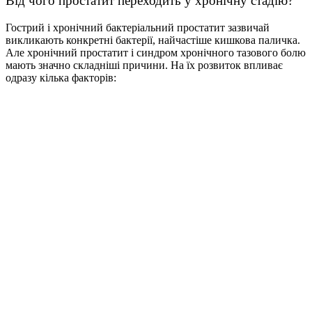
Від чого простатит
переходить у хронічну стадію?
Гострий і хронічний бактеріальний простатит зазвичай
викликають конкретні бактерії, найчастіше кишкова паличка.
Але хронічний простатит і синдром хронічного тазового болю
мають значно складніші причини. На їх розвиток впливає
одразу кілька факторів: