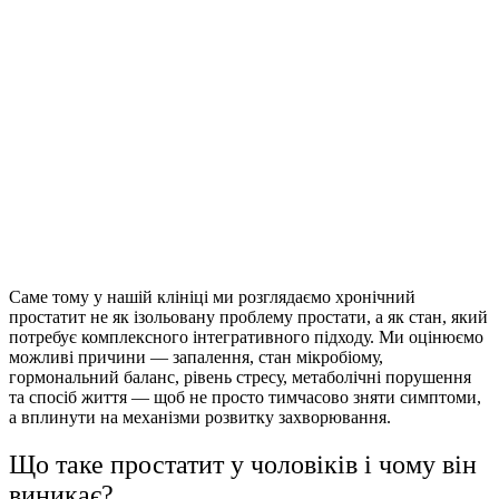
Саме тому у нашій клініці ми розглядаємо хронічний
простатит не як ізольовану проблему простати, а як стан, який
потребує комплексного інтегративного підходу. Ми оцінюємо
можливі причини — запалення, стан мікробіому,
гормональний баланс, рівень стресу, метаболічні порушення
та спосіб життя — щоб не просто тимчасово зняти симптоми,
а вплинути на механізми розвитку захворювання.
Що таке простатит у чоловіків
і чому він
виникає?