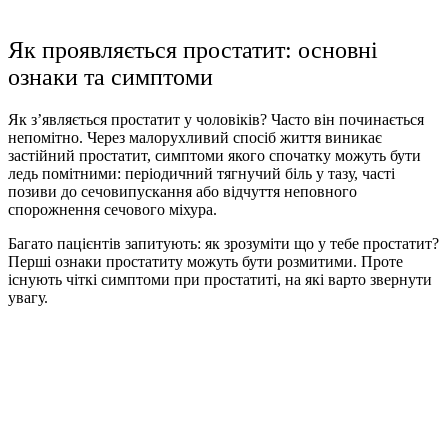
Як проявляється простатит
: основні
ознаки та симптоми
Як з’являється простатит у чоловіків
? Часто він починається
непомітно. Через малорухливий спосіб життя виникає
застійний простатит, симптоми
якого спочатку можуть бути
ледь помітними: періодичний тягнучий біль у тазу, часті
позиви до сечовипускання або відчуття неповного
спорожнення сечового міхура.
Багато пацієнтів запитують:
як зрозуміти що у тебе простатит
?
Перші
ознаки простатиту
можуть бути розмитими. Проте
існують чіткі
симптоми при простатиті
, на які варто звернути
увагу.