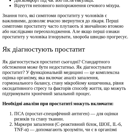
Дискомфорт під час або після еякуляції.
Відчуття неповного випорожнення сечового міхура.
Знання того,
які симптоми простатиту у чоловіків
є
важливими, дозволяє вчасно звернутися до лікаря.
Перші
симптоми простатиту
часто плутають зі звичайною втомою
або наслідками переохолодження. Але якщо
перші ознаки
простатиту у чоловіка
ігнорувати, хвороба швидко прогресує.
Як діагностують простатит
Як діагностується простатит
сьогодні? Стандартного
обстеження може бути недостатньо.
Як діагностувати
простатит
? У функціональній медицині — це комплексна
оцінка організму, яка включає аналіз запалення,
гормонального балансу, стану мікробіому кишечника, рівня
оксидативного стресу та факторів способу життя, що можуть
підтримувати хронічний запальний процес.
Необхідні
аналізи при простатиті
можуть включати:
ПСА (простат-специфічний антиген) — для оцінки
ризиків та стану тканин.
Маркери запалення (С-реактивний білок, ШОЕ, IL-6,
TNF-α) — допомагають зрозуміти, чи є в організмі