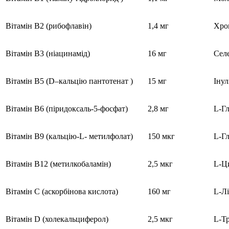
Вітамін В2 (рибофлавін)
1,4 мг
Хром
Вітамін В3 (ніацинамід)
16 мг
Селе
Вітамін В5 (D–кальцію пантотенат )
15 мг
Інул
Вітамін В6 (піридоксаль-5-фосфат)
2,8 мг
L-Г
Вітамін В9 (кальцію-L- метилфолат)
150 мкг
L-Г
Вітамін В12 (метилкобаламін)
2,5 мкг
L-Ц
Вітамін С (аскорбінова кислота)
160 мг
L-Л
Вітамін D (холекальциферол)
2,5 мкг
L-Т