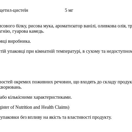
цетил-цистеїн
5 мг
ового білку, рисова мука, ароматизатор ванілі, оливкова олія, 
гнію, гуарова камедь.
овці виробника.
итій упаковці при кімнатній температурі, в сухому та недоступно
тивостей окремих поживних речовин, що входять до складу продук
ахворювань.
/або кількісними характеристиками.
er of Nutrition and Health Claims)
паковки без впливу на якість та властивості продукту.