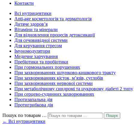
Контакти
Всі нутрицевт​ики
Anti-age косметологія та дерматологія
Дитяче здоров’я
Вітаміни та мінерали
Для відновлення процесів детоксикації
Для сечовивідної системи
Для керування стресом
Імуномодулятори
Медичне харчування
Пребіотики та пробіотики
При гормональних порушеннях
При захворюваннях шлунково-кишкового тракту
При захворюваннях кісток, м’язів, суглобів
При захворюваннях нервової системи
При метаболічному синдромі та цукровому діабеті 2 типу
При серцево-судинних захворюваннях
Протизапальна дія
Протигрибкова дія
Пошук по товарам …
Пошук
← Всі нутрицевтики