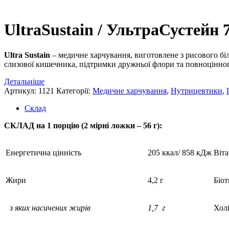
UltraSustain / УльтраСустейн 7
Ultra Sustain
– медичне харчування, виготовлене з рисового білк
слизової кишечника, підтримки дружньої флори та повноцінно
Детальніше
Артикул:
1121
Категорії:
Медичне харчування
,
Нутрицевт​ики
,
Склад
СКЛАД на 1
порцію (2 мірні ложки – 56 г):
Енергетична цінність
205 ккал/ 858 кДж
Віта
Жири
4,2 г
Біо
з яких насичених жирів
1,7 г
Холі