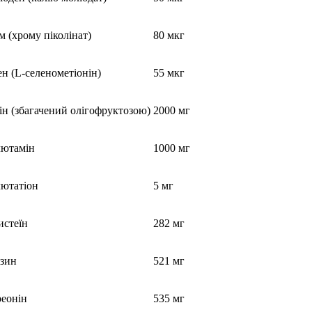
 (хрому піколінат)
80 мкг
н (L-селенометіонін)
55 мкг
ін (збагачений олігофруктозою)
2000 мг
лютамін
1000 мг
лютатіон
5 мг
истеїн
282 мг
ізин
521 мг
реонін
535 мг