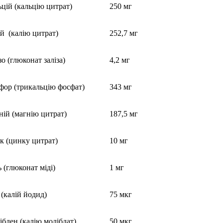
цій (кальцію цитрат)
250 мг
й (калію цитрат)
252,7 мг
зо (глюконат заліза)
4,2 мг
фор (трикальцію фосфат)
343 мг
ій (магнію цитрат)
187,5 мг
к (цинку цитрат)
10 мг
 (глюконат міді)
1 мг
(калій йодид)
75 мкг
бден (калію молібдат)
50 мкг