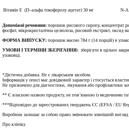
Вітамін Е (D–альфа токоферолу ацетат)
30 мг
N-А
Допоміжні речовини:
порошок рисового сиропу, концентрат рис
фосфат, мікрокристалічна целюлоза, рисовий екстракт, оксид ма
ФОРМА ВИПУСКУ:
порошок масою 784 г (14 порцій) в упак
УМОВИ І ТЕРМІНИ ЗБЕРІГАННЯ:
зберігати в щільно закр
упаковці.
*Дієтична добавка. Не є лікарським засобом.
Інформація у описі має довідковий характер і стосується влас
Не призначено для діагностики, лікування або профілактики з
** Є власною назвою продукту, не повʼязаною із медичними та
***Відповідно до зареєстрованих тверджень ЄС (EFSA / EU Regist
Виробник залишає за собою право змінювати зовнішній вигляд у
Про клініку