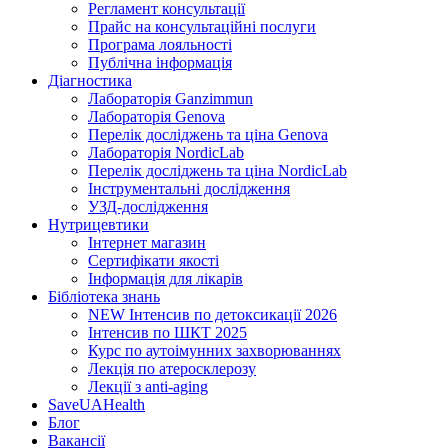
Регламент консультації
Прайс на консультаційні послуги
Програма лояльності
Публічна інформація
Діагностика
Лабораторія Ganzimmun
Лабораторія Genova
Перелік досліджень та ціна Genova
Лабораторія NordicLab
Перелік досліджень та ціна NordicLab
Інструментальні дослідження
УЗД-дослідження
Нутрицевт​ики
Інтернет магазин
Сертифікати якості
Інформація для лікарів
Бібліотека знань
NEW
Інтенсив по детоксикації 2026
Інтенсив по ШКТ 2025
Курс по аутоімунних захворюваннях
Лекція по атеросклерозу
Лекції з anti-aging
SaveUAHealth
Блог
Вакансії