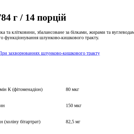
84 г / 14 порцій
а та клітковини, збалансоване за білками, жирами та вуглеводами
го функціонування шлунково-кишкового тракту.
При захворюваннях шлунково-кишкового тракту
мін К (фітоменадіон)
80 мкг
тин
150 мкг
н (холіну бітартрат)
82,5 мг