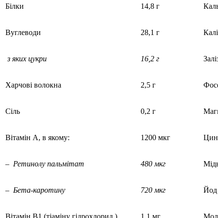
Білки
14,8 г
Каль
Вуглеводи
28,1 г
Калі
з яких цукри
16,2 г
Залі
Харчові волокна
2,5 г
Фос
Сіль
0,2 г
Магн
Вітамін А, в якому:
1200 мкг
Цин
–
Ретинолу пальмітат
480 мкг
Мідь
–
Бета-каротину
720 мкг
Йод 
Вітамін В1 (тіаміну гідрохлорид )
1,1 мг
Молі