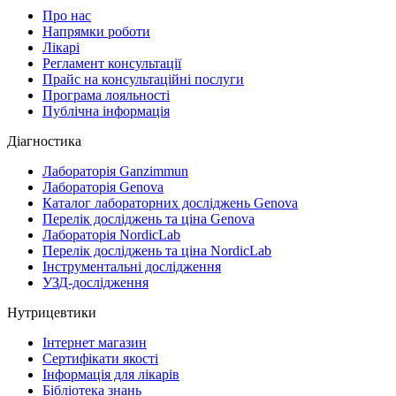
Про нас
Напрямки роботи
Лікарі
Регламент консультації
Прайс на консультаційні послуги
Програма лояльності
Публічна інформація
Діагностика
Лабораторія Ganzimmun
Лабораторія Genova
Каталог лабораторних досліджень Genova
Перелік досліджень та ціна Genova
Лабораторія NordicLab
Перелік досліджень та ціна NordicLab
Інструментальні дослідження
УЗД-дослідження
Нутрицевтики
Інтернет магазин
Сертифікати якості
Інформація для лікарів
Бібліотека знань