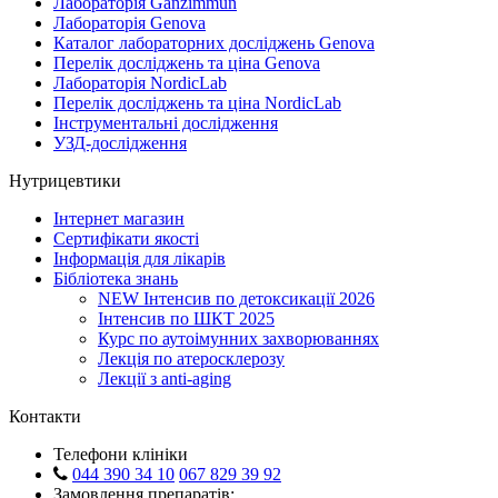
Лабораторія Ganzimmun
Лабораторія Genova
Каталог лабораторних досліджень Genova
Перелік досліджень та ціна Genova
Лабораторія NordicLab
Перелік досліджень та ціна NordicLab
Інструментальні дослідження
УЗД-дослідження
Нутрицевтики
Інтернет магазин
Сертифікати якості
Інформація для лікарів
Бібліотека знань
NEW
Інтенсив по детоксикації 2026
Інтенсив по ШКТ 2025
Курс по аутоімунних захворюваннях
Лекція по атеросклерозу
Лекції з anti-aging
Контакти
Телефони клініки
044 390 34 10
067 829 39 92
Замовлення препаратів: