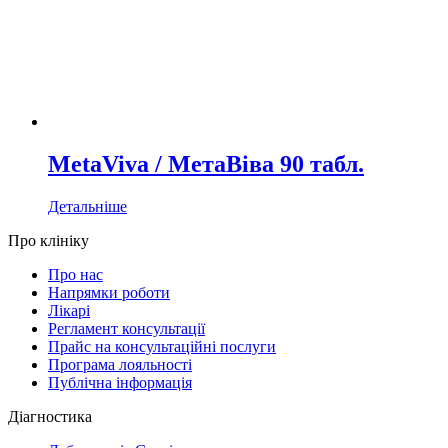
MetaViva / МетаВіва 90 табл.
Детальніше
Про клініку
Про нас
Напрямки роботи
Лікарі
Регламент консультації
Прайс на консультаційні послуги
Програма лояльності
Публічна інформація
Діагностика