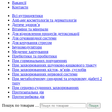
Вакансії
Контакти
Всі нутрицевт​ики
Anti-age косметологія та дерматологія
Дитяче здоров’я
Вітаміни та мінерали
Для відновлення процесів детоксикації
Для сечовивідної системи
Для керування стресом
Імуномодулятори
Медичне харчування
Пребіотики та пробіотики
При гормональних порушеннях
При захворюваннях шлунково-кишкового тракту
При захворюваннях кісток, м’язів, суглобів
При захворюваннях нервової системи
При метаболічному синдромі та цукровому діабеті 2
типу
При серцево-судинних захворюваннях
Протизапальна дія
Протигрибкова дія
Пошук по товарам …
Пошук