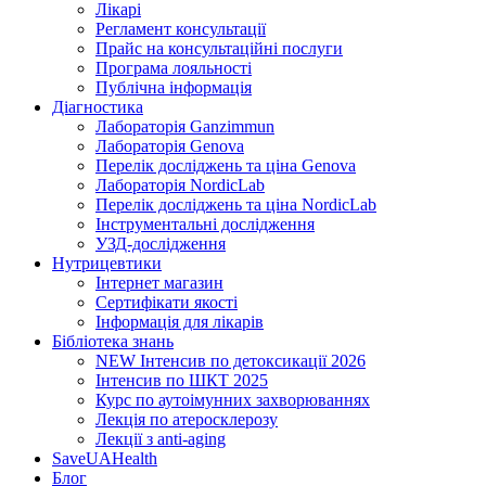
Лікарі
Регламент консультації
Прайс на консультаційні послуги
Програма лояльності
Публічна інформація
Діагностика
Лабораторія Ganzimmun
Лабораторія Genova
Перелік досліджень та ціна Genova
Лабораторія NordicLab
Перелік досліджень та ціна NordicLab
Інструментальні дослідження
УЗД-дослідження
Нутрицевт​ики
Інтернет магазин
Сертифікати якості
Інформація для лікарів
Бібліотека знань
NEW
Інтенсив по детоксикації 2026
Інтенсив по ШКТ 2025
Курс по аутоімунних захворюваннях
Лекція по атеросклерозу
Лекції з anti-aging
SaveUAHealth
Блог