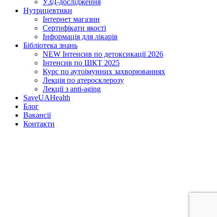
УЗД-дослідження
Нутрицевт​ики
Інтернет магазин
Сертифікати якості
Інформація для лікарів
Бібліотека знань
NEW
Інтенсив по детоксикації 2026
Інтенсив по ШКТ 2025
Курс по аутоімунних захворюваннях
Лекція по атеросклерозу
Лекції з anti-aging
SaveUAHealth
Блог
Вакансії
Контакти