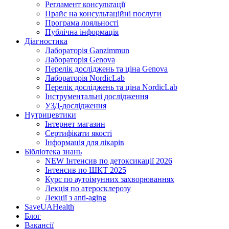
Регламент консультації
Прайс на консультаційні послуги
Програма лояльності
Публічна інформація
Діагностика
Лабораторія Ganzimmun
Лабораторія Genova
Перелік досліджень та ціна Genova
Лабораторія NordicLab
Перелік досліджень та ціна NordicLab
Інструментальні дослідження
УЗД-дослідження
Нутрицевт​ики
Інтернет магазин
Сертифікати якості
Інформація для лікарів
Бібліотека знань
NEW
Інтенсив по детоксикації 2026
Інтенсив по ШКТ 2025
Курс по аутоімунних захворюваннях
Лекція по атеросклерозу
Лекції з anti-aging
SaveUAHealth
Блог
Вакансії