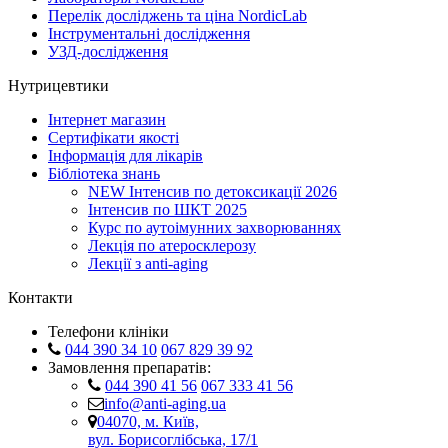
Перелік досліджень та ціна NordicLab
Інструментальні дослідження
УЗД-дослідження
Нутрицевтики
Інтернет магазин
Сертифікати якості
Інформація для лікарів
Бібліотека знань
NEW
Інтенсив по детоксикації 2026
Інтенсив по ШКТ 2025
Курс по аутоімунних захворюваннях
Лекція по атеросклерозу
Лекції з anti-aging
Контакти
Телефони клініки
044 390 34 10
067 829 39 92
Замовлення препаратів:
044 390 41 56
067 333 41 56
info@anti-aging.ua
04070, м. Київ,
вул. Борисоглібська, 17/1