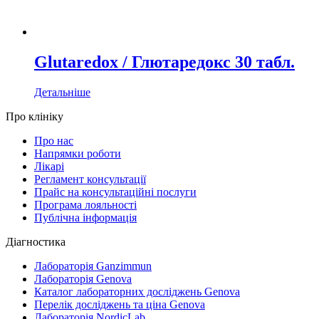
Glutaredox / Глютаредокс 30 табл.
Детальніше
Про клініку
Про нас
Напрямки роботи
Лікарі
Регламент консультації
Прайс на консультаційні послуги
Програма лояльності
Публічна інформація
Діагностика
Лабораторія Ganzimmun
Лабораторія Genova
Каталог лабораторних досліджень Genova
Перелік досліджень та ціна Genova
Лабораторія NordicLab