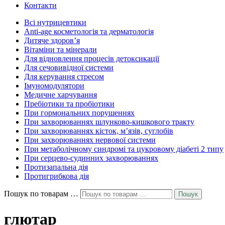
Контакти
Всі нутрицевт​ики
Anti-age косметологія та дерматологія
Дитяче здоров’я
Вітаміни та мінерали
Для відновлення процесів детоксикації
Для сечовивідної системи
Для керування стресом
Імуномодулятори
Медичне харчування
Пребіотики та пробіотики
При гормональних порушеннях
При захворюваннях шлунково-кишкового тракту
При захворюваннях кісток, м’язів, суглобів
При захворюваннях нервової системи
При метаболічному синдромі та цукровому діабеті 2 типу
При серцево-судинних захворюваннях
Протизапальна дія
Протигрибкова дія
Пошук по товарам …
Пошук
глютар