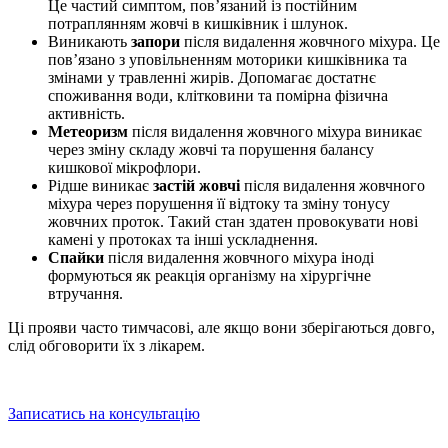
Це частий симптом, пов’язаний із постійним
потраплянням жовчі в кишківник і шлунок.
Виникають
запори
після видалення жовчного міхура.
Це
пов’язано з уповільненням моторики кишківника та
змінами у травленні жирів. Допомагає достатнє
споживання води, клітковини та помірна фізична
активність.
Метеоризм
після видалення жовчного міхура
виникає
через зміну складу жовчі та порушення балансу
кишкової мікрофлори.
Рідше виникає
застій жовчі
після видалення жовчного
міхура
через порушення її відтоку та зміну тонусу
жовчних проток. Такий стан здатен провокувати нові
камені у протоках та інші ускладнення.
Спайки
після видалення жовчного міхура
іноді
формуються як реакція організму на хірургічне
втручання.
Ці прояви часто тимчасові, але якщо вони зберігаються довго,
слід обговорити їх з лікарем.
Записатись на консультацію