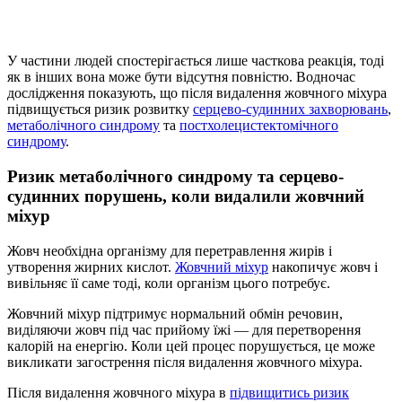
У частини людей спостерігається лише часткова реакція, тоді
як в інших вона може бути відсутня повністю. Водночас
дослідження показують, що після видалення жовчного міхура
підвищується ризик розвитку
серцево-судинних захворювань
,
метаболічного синдрому
та
постхолецистектомічного
синдрому
.
Ризик метаболічного синдрому та серцево-
судинних порушень,
коли видалили жовчний
міхур
Жовч необхідна організму для перетравлення жирів і
утворення жирних кислот.
Жовчний міхур
накопичує жовч і
вивільняє її саме тоді, коли організм цього потребує.
Жовчний міхур підтримує нормальний обмін речовин,
виділяючи жовч під час прийому їжі — для перетворення
калорій на енергію. Коли цей процес порушується, це може
викликати
загострення після видалення жовчного міхура
.
Після видалення жовчного міхура в
підвищитись ризик