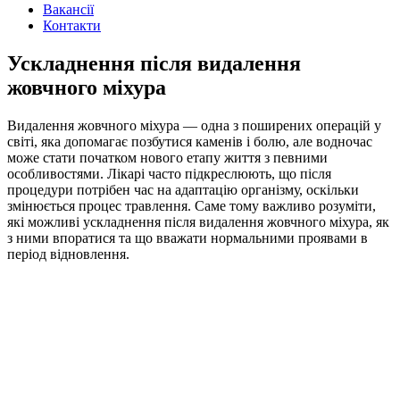
Вакансії
Контакти
Ускладнення після видалення
жовчного міхура
Видалення жовчного міхура
— одна з поширених операцій у
світі, яка допомагає позбутися каменів і болю, але водночас
може стати початком нового етапу життя з певними
особливостями. Лікарі часто підкреслюють, що після
процедури потрібен час на адаптацію організму, оскільки
змінюється процес травлення. Саме тому важливо розуміти,
які можливі
ускладнення після видалення жовчного міхура
, як
з ними впоратися та що вважати нормальними проявами в
період відновлення.