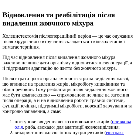
Відновлення та реабілітація після
видалення жовчного
міхура
Холецистектомія післяопераційний період
— це час одужання
після хірургічного втручання складається з кількох етапів і
вимагає терпіння.
Під час
відновлення після видалення жовчного міхура
важливо не лише дати організму відновитися після операції, а
й підтримати адаптацію до життя без жовчного міхура.
Після втрати цього органа змінюється ритм виділення жовчі,
що впливає на травлення жирів, мікробіоту кишківника та
обмін речовин. Тому
реабілітація після видалення жовчного
має бути комплексною — спрямованою не лише на загоєння
після операції, а й на відновлення роботи травної системи,
функції печінки, підтримці мікробіоти, корекції харчування та
контролю запалення, а саме:
поступове введення легкозасвоюваних жирів (
оливкова
олія
, риба, авокадо) для адаптації жовчовиділення;
використання жовчогінних нутрицевтиків (
екстракт