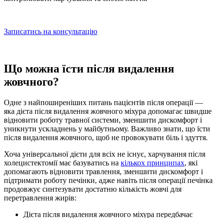
Записатись на консультацію
Що можна їсти після видалення
жовчного
?
Одне з найпоширеніших питань пацієнтів після операції —
яка дієта після видалення жовчного міхура
допомагає швидше
відновити роботу травної системи, зменшити дискомфорт і
уникнути ускладнень у майбутньому. Важливо знати,
що їсти
після видалення жовчного
, щоб не провокувати біль і здуття.
Хоча універсальної дієти для всіх не існує,
харчування після
холецистектомії
має базуватись на
кількох принципах
, які
допомагають відновити травлення, зменшити дискомфорт і
підтримати роботу печінки, адже навіть після операції печінка
продовжує синтезувати достатню кількість жовчі для
перетравлення жирів:
Дієта після видалення жовчного міхура
передбачає