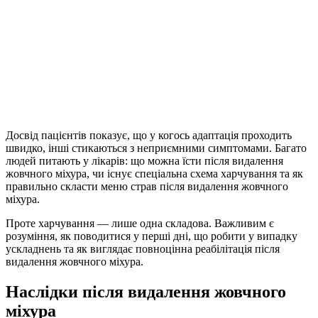
Досвід пацієнтів показує, що у когось адаптація проходить
швидко, інші стикаються з неприємними симптомами. Багато
людей питають у лікарів:
що можна їсти після
видалення
жовчного міхура
, чи існує спеціальна схема харчування та як
правильно скласти
меню страв після видалення жовчного
міхура.
Проте харчування — лише одна складова. Важливим є
розуміння, як поводитися у перші дні, що робити у випадку
ускладнень та як виглядає повноцінна
реабілітація після
видалення жовчного міхура
.
Наслідки після видалення жовчного
міхура