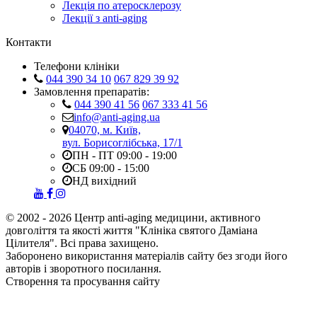
Лекція по атеросклерозу
Лекції з anti-aging
Контакти
Телефони клініки
044 390 34 10
067 829 39 92
Замовлення препаратів:
044 390 41 56
067 333 41 56
info@anti-aging.ua
04070, м. Київ,
вул. Борисоглібська, 17/1
ПН - ПТ 09:00 - 19:00
СБ 09:00 - 15:00
НД вихідний
© 2002 - 2026 Центр anti-aging медицини, активного
довголіття та якості життя "Клініка святого Даміана
Цілителя". Всі права захищено.
Заборонено використання матеріалів сайту без згоди його
авторів і зворотного посилання.
Створення та просування сайту