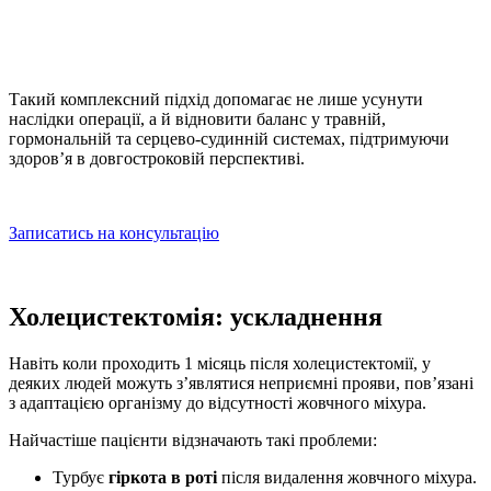
Такий комплексний підхід допомагає не лише усунути
наслідки операції, а й відновити баланс у травній,
гормональній та серцево-судинній системах, підтримуючи
здоров’я в довгостроковій перспективі.
Записатись на консультацію
Холецистектомія: ускладнення
Навіть коли проходить
1 місяць після холецистектомії,
у
деяких людей можуть з’являтися неприємні прояви, пов’язані
з адаптацією організму до відсутності жовчного міхура.
Найчастіше пацієнти відзначають такі проблеми:
Турбує
гіркота в роті
після видалення жовчного міхура
.