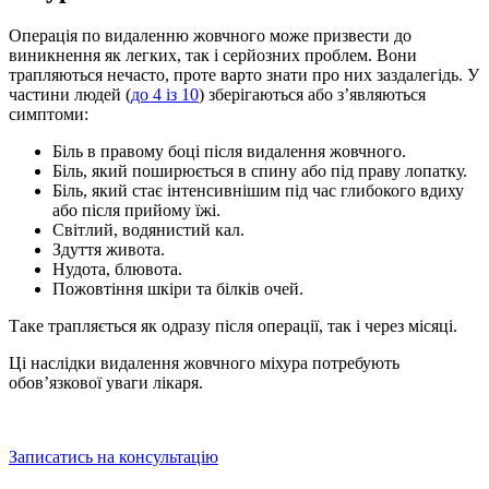
Операція по видаленню жовчного
може призвести до
виникнення як легких, так і серйозних проблем. Вони
трапляються нечасто, проте варто знати про них заздалегідь. У
частини людей (
до 4 із 10
) зберігаються або з’являються
симптоми:
Біль в правому боці після видалення жовчного
.
Біль, який поширюється в спину або під праву лопатку.
Біль, який стає інтенсивнішим під час глибокого вдиху
або після прийому їжі.
Світлий, водянистий кал.
Здуття живота.
Нудота, блювота.
Пожовтіння шкіри та білків очей.
Таке трапляється як одразу після операції, так і через місяці.
Ці
наслідки видалення жовчного міхура
потребують
обовʼязкової уваги лікаря.
Записатись на консультацію