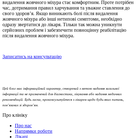
видалення жовчного міхура
стає комфортним. Проте потрібен
час, дотримання правил харчування та уважне ставлення до
свого здоров’я. Якщо виникають
болі після видалення
жовчного міхура
або інші нетипові симптоми, необхідно
одразу звертатися до лікаря. Тільки так можна уникнути
серйозних проблем і забезпечити повноцінну реабілітацію
після
видалення жовчного міхура
.
Записатись на консультацію
Цей блог має інформаційний характер, створений з метою надання загальної
інформації та не призначений для діагностики, лікування або надання медичних
рекомендацій. Будь ласка, проконсультуйтеся з лікарем щодо будь-яких питань,
пов’язаних зі здоров’ям.
Про клініку
Про нас
Напрямки роботи
Лікарі