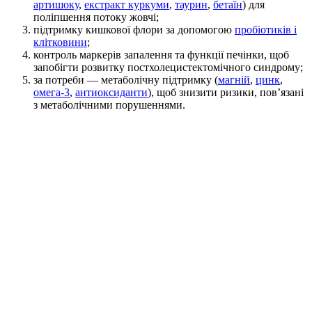
артишоку
,
екстракт куркуми
,
таурин
,
бетаїн
) для
поліпшення потоку жовчі;
підтримку кишкової флори за допомогою
пробіотиків і
клітковини
;
контроль маркерів запалення та функції печінки, щоб
запобігти розвитку постхолецистектомічного синдрому;
за потреби — метаболічну підтримку (
магній
,
цинк
,
омега-3
,
антиоксиданти
), щоб знизити ризики, пов’язані
з метаболічними порушеннями.