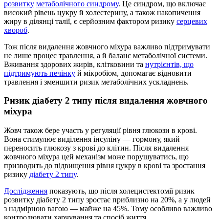
розвитку
метаболічного синдрому
. Це синдром, що включає
високий рівень цукру й холестерину, а також накопичення
жиру в ділянці талії, є серйозним фактором ризику
серцевих
хвороб
.
Тож після видалення жовчного міхура важливо підтримувати
не лише процес травлення, а й баланс метаболічної системи.
Вживання здорових жирів, клітковини та
нутрієнтів, що
підтримують печінку
й мікробіом, допомагає відновити
травлення і зменшити ризик метаболічних ускладнень.
Ризик діабету 2 типу
після видалення жовчного
міхура
Жовч також бере участь у регуляції рівня глюкози в крові.
Вона стимулює виділення інсуліну — гормону, який
переносить глюкозу з крові до клітин. Після видалення
жовчного міхура цей механізм може порушуватись, що
призводить до підвищення рівня цукру в крові та зростання
ризику
діабету 2 типу
.
Дослідження
показують, що після холецистектомії ризик
розвитку діабету 2 типу зростає приблизно на 20%, а у людей
з надмірною вагою — майже на 45%. Тому особливо важливо
контролювати харчування та спосіб життя.