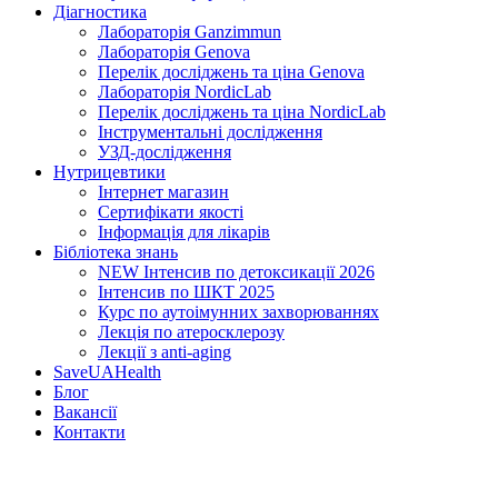
Діагностика
Лабораторія Ganzimmun
Лабораторія Genova
Перелік досліджень та ціна Genova
Лабораторія NordicLab
Перелік досліджень та ціна NordicLab
Інструментальні дослідження
УЗД-дослідження
Нутрицевт​ики
Інтернет магазин
Сертифікати якості
Інформація для лікарів
Бібліотека знань
NEW
Інтенсив по детоксикації 2026
Інтенсив по ШКТ 2025
Курс по аутоімунних захворюваннях
Лекція по атеросклерозу
Лекції з anti-aging
SaveUAHealth
Блог
Вакансії
Контакти