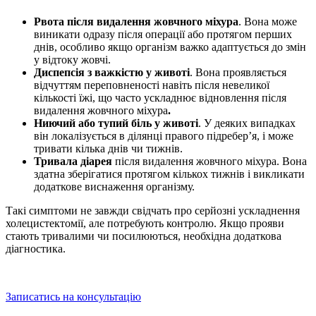
Рвота після видалення жовчного міхура
. Вона може
виникати одразу після операції або протягом перших
днів, особливо якщо організм важко адаптується до змін
у відтоку жовчі.
Диспепсія з важкістю у животі
. Вона проявляється
відчуттям переповненості навіть після невеликої
кількості їжі, що часто ускладнює відновлення
після
видалення жовчного
міхура
.
Ниючий або тупий біль у животі
. У деяких випадках
він локалізується в ділянці правого підребер’я, і може
тривати кілька днів чи тижнів.
Тривала
діарея
після видалення жовчного міхура.
Вона
здатна зберігатися протягом кількох тижнів і викликати
додаткове виснаження організму.
Такі симптоми не завжди свідчать про серйозні
ускладнення
холецистектомії,
але потребують контролю. Якщо прояви
стають тривалими чи посилюються, необхідна додаткова
діагностика.
Записатись на консультацію