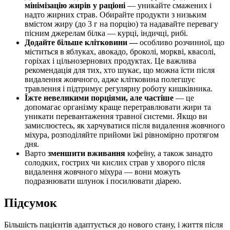
мінімізацію жирів у раціоні
— уникайте смажених і
надто жирних страв. Обирайте продукти з низьким
вмістом жиру (до 3 г на порцію) та надавайте перевагу
пісним джерелам білка — курці, індичці, рибі.
Додайте більше клітковини —
особливо розчинної, що
міститься в яблуках, авокадо, броколі, моркві, квасолі,
горіхах і цільнозернових продуктах. Це важлива
рекомендація для тих, хто шукає,
що можна їсти після
видалення жовчного
, адже клітковина полегшує
травлення і підтримує регулярну роботу кишківника.
Їжте невеликими порціями, але частіше
— це
допомагає організму краще перетравлювати жири та
уникати перевантаження травної системи. Якщо ви
замислюєтесь,
як харчуватися після видалення жовчного
міхура
, розподіляйте прийоми їжі рівномірно протягом
дня.
Варто
зменшити вживання
кофеїну, а також занадто
солодких, гострих чи кислих страв
у хворого після
видалення жовчного міхура
— вони можуть
подразнювати шлунок і посилювати діарею.
Підсумок
Більшість пацієнтів адаптується до нового стану, і
життя після