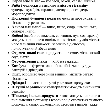
Оброблене м’ясо
— ковбаси, бекон, салямі, шинка.
Риба і молюски з високим вмістом гістаміну
—
тунець, скумбрія, сардини, анчоуси, оселедець,
морепродукти.
Кістковий бульйон і колаген
можуть провокувати
гістамінову реакцію.
Алкогольні напої
— вино, пиво, сидр, шампанське,
солодові напої.
Бобові
(особливо квасоля, сочевиця, нут, соя, арахіс)
можуть спричиняти вивільнення гістаміну або містити
його у значній кількості, залежно від способу
приготування й зберігання.
Ферментовані соєві продукти
— темпе, місо, соєвий
соус, натто.
Ферментовані злаки
— хліб на заквасці.
Комбуча
— ферментований напій із чаю, цукру,
бактерій і дріжджів.
Оцет
, особливо червоний винний, містить багато
гістаміну.
Дріжджі
— часто присутні у готових продуктах.
Штучні барвники й консерванти
можуть викликати
реакцію.
Шоколад і какао-продукти
також можуть викликати
вивільнення гістаміну. Особливо це стосується темного
шоколаду, какао, шоколадних десертів і напоїв, адже