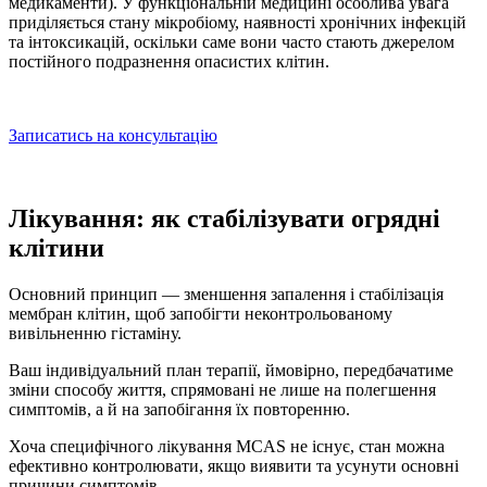
медикаменти). У функціональній медицині особлива увага
приділяється стану мікробіому, наявності хронічних інфекцій
та інтоксикацій, оскільки саме вони часто стають джерелом
постійного подразнення опасистих клітин.
Записатись на консультацію
Лікування: як стабілізувати огрядні
клітини
Основний принцип — зменшення запалення і стабілізація
мембран клітин, щоб запобігти неконтрольованому
вивільненню гістаміну.
Ваш індивідуальний план терапії, ймовірно, передбачатиме
зміни способу життя, спрямовані не лише на полегшення
симптомів, а й на запобігання їх повторенню.
Хоча специфічного лікування MCAS не існує, стан можна
ефективно контролювати, якщо виявити та усунути основні
причини симптомів.