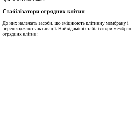
Стабілізатори огрядних клітин
До них належать засоби, що зміцнюють клітинну мембрану і
перешкоджають активації. Найвідоміші стабілізатори мембран
огрядних клітин: