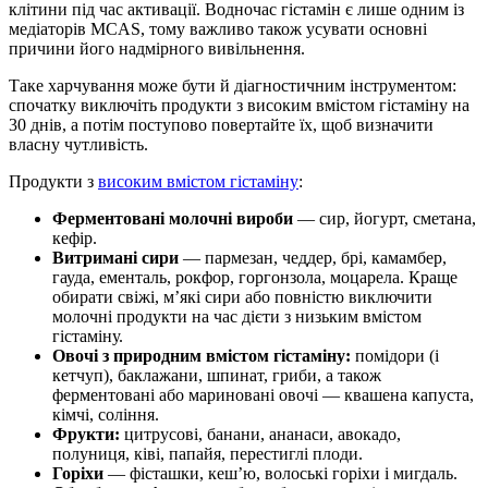
клітини під час активації. Водночас гістамін є лише одним із
медіаторів MCAS, тому важливо також усувати основні
причини його надмірного вивільнення.
Таке харчування може бути й діагностичним інструментом:
спочатку виключіть продукти з високим вмістом гістаміну на
30 днів, а потім поступово повертайте їх, щоб визначити
власну чутливість.
Продукти з
високим вмістом гістаміну
:
Ферментовані молочні вироби
— сир, йогурт, сметана,
кефір.
Витримані сири
— пармезан, чеддер, брі, камамбер,
гауда, ементаль, рокфор, горгонзола, моцарела. Краще
обирати свіжі, м’які сири або повністю виключити
молочні продукти на час дієти з низьким вмістом
гістаміну.
Овочі з природним вмістом гістаміну:
помідори (і
кетчуп), баклажани, шпинат, гриби, а також
ферментовані або мариновані овочі — квашена капуста,
кімчі, соління.
Фрукти:
цитрусові, банани, ананаси, авокадо,
полуниця, ківі, папайя, перестиглі плоди.
Горіхи
— фісташки, кеш’ю, волоські горіхи і мигдаль.