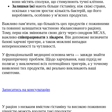
вони містять сполуки, що стимулюють тучні клітини.
Залишки їжі
мають більше гістаміну, ніж свіжі страви,
оскільки з часом зростає кількість бактерій, що його
виробляють, особливо у м’ясних продуктах.
Важливо пам’ятати, що більшість цих продуктів є поживними
та повинні залишатися частиною збалансованого раціону.
Тому, перш ніж змінювати свою дієту через синдром MCAS,
важливо
співпрацювати з лікарем
. Він допоможе визначити
базові харчові тригери, а також можливі випадки
непереносимості та чутливості.
У функціональній медицині основна мета — завжди знайти
першопричину проблем. Щодо харчування, наш підхід не
полягає у виключенні всіх потенційних тригерів, а у точному
виявленні тих продуктів, які реально викликають ваші
симптоми.
Записатись на консультацію
У раціон з низьким вмістом гістаміну та високою поживною
цінністю можуть входити такі продукти: