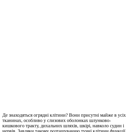
Де знаходяться огрядні клітини
? Вони присутні майже в усіх
тканинах, особливо у слизових оболонках шлунково-
кишкового тракту, дихальних шляхів, шкірі, навколо судин і
нервів. Завдяки такому розташуванню
тучні клітини функції