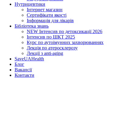
Нутрицевт​ики
Інтернет магазин
Сертифікати якості
Інформація для лікарів
Бібліотека знань
NEW
Інтенсив по детоксикації 2026
Інтенсив по ШКТ 2025
Курс по аутоімунних захворюваннях
Лекція по атеросклерозу
Лекції з anti-aging
SaveUAHealth
Блог
Вакансії
Контакти