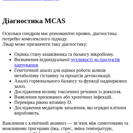
Діагностика MCAS
Оскільки синдром має різноманітні прояви, діагностика
потребує комплексного підходу.
Лікар може призначити таку діагностику:
Оцінка стану кишківника та балансу мікробіому.
Визначення індивідуальної
чутливості до продуктів
харчування
.
Генетичний аналіз для оцінки роботи шляхів
метаболізму гістаміну та процесів детоксикації.
Аналіз гормонального балансу та функції надниркових
залоз.
Дослідження впливу токсичних речовин із довкілля.
Виявлення прихованих або хронічних інфекцій.
Перевірка рівню вітаміну D.
Дослідження медіаторів запалення, які огрядні клітини
виробляють.
Важливим є клінічний анамнез — зв’язок між симптомами та
можливими тригерами (їжа, стрес, зміна температури,