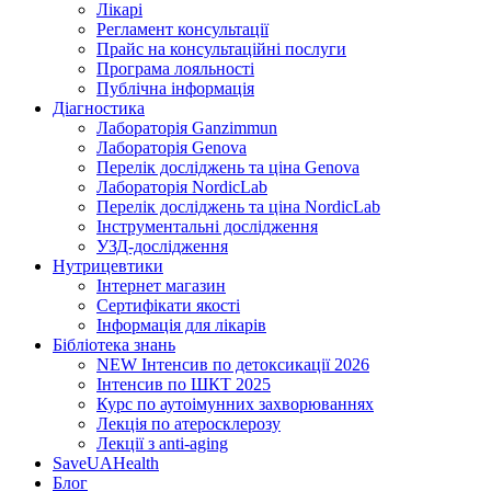
Лікарі
Регламент консультації
Прайс на консультаційні послуги
Програма лояльності
Публічна інформація
Діагностика
Лабораторія Ganzimmun
Лабораторія Genova
Перелік досліджень та ціна Genova
Лабораторія NordicLab
Перелік досліджень та ціна NordicLab
Інструментальні дослідження
УЗД-дослідження
Нутрицевт​ики
Інтернет магазин
Сертифікати якості
Інформація для лікарів
Бібліотека знань
NEW
Інтенсив по детоксикації 2026
Інтенсив по ШКТ 2025
Курс по аутоімунних захворюваннях
Лекція по атеросклерозу
Лекції з anti-aging
SaveUAHealth
Блог