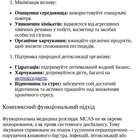
Мінімізація впливу:
Очищення середовища:
використовуйте очищувачі
повітря.
Уникнення хімікатів:
відмовтеся від агресивних
хімічних речовин у побуті, косметиці та засобах
особистої гігієни.
Органічне харчування:
вживайте органічні продукти,
щоб знизити споживання пестицидів.
Підтримка природної детоксикації організму
:
Гідратація:
підтримуйте оптимальний водний баланс.
Харчування:
дотримуйтеся дієти, багатої на
антиоксиданти
.
Відпочинок та стрес:
забезпечте собі достатній
відпочинок та активно працюйте над зниженням
хронічного стресу.
Комплексний функціональний підхід
Функціональна медицина розглядає
MCAS
не як окреме
захворювання, а як прояв системного дисбалансу. Тому
лікування спрямоване на пошук і усунення першопричини —
порушення кишкового бар’єра, інфекцій, інтоксикацій або