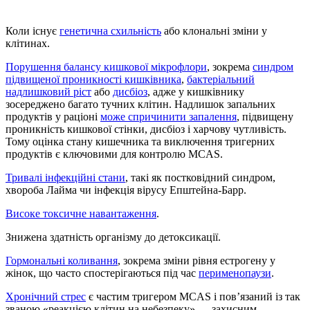
Коли існує
генетична схильність
або клональні зміни у
клітинах.
Порушення балансу кишкової мікрофлори
, зокрема
синдром
підвищеної проникності кишківника
,
бактеріальний
надлишковий ріст
або
дисбіоз
, адже у кишківнику
зосереджено багато тучних клітин. Надлишок запальних
продуктів у раціоні
може спричинити запалення
, підвищену
проникність кишкової стінки, дисбіоз і харчову чутливість.
Тому оцінка стану кишечника та виключення тригерних
продуктів є ключовими для контролю MCAS.
Тривалі інфекційні стани
, такі як постковідний синдром,
хвороба Лайма чи інфекція вірусу Епштейна-Барр.
Високе токсичне навантаження
.
Знижена здатність організму до детоксикації.
Гормональні коливання
, зокрема зміни рівня естрогену у
жінок, що часто спостерігаються під час
перименопаузи
.
Хронічний стрес
є частим тригером MCAS і пов’язаний із так
званою «реакцією клітин на небезпеку» — захисним