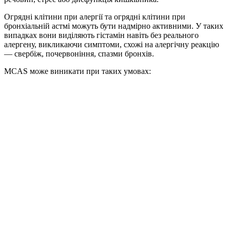
Огрядні клітини при алергії
та
огрядні клітини при
бронхіальній астмі
можуть бути надмірно активними. У таких
випадках вони виділяють гістамін навіть без реального
алергену, викликаючи симптоми, схожі на алергічну реакцію
— свербіж, почервоніння, спазми бронхів.
MCAS
може виникати при таких умовах: