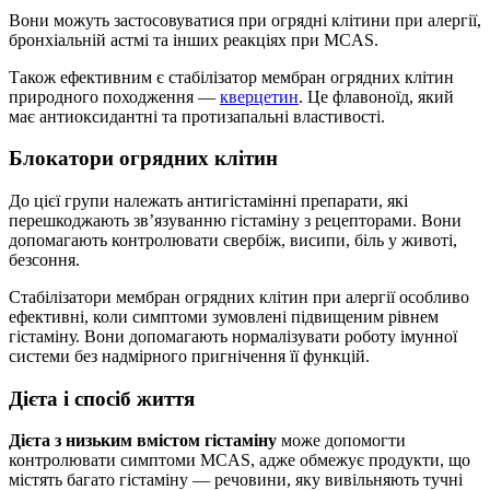
Вони можуть застосовуватися при огрядні клітини при алергії,
бронхіальній астмі та інших реакціях при MCAS.
Також ефективним є стабілізатор мембран огрядних клітин
природного походження —
кверцетин
. Це флавоноїд, який
має антиоксидантні та протизапальні властивості.
Блокатори огрядних клітин
До цієї групи належать антигістамінні препарати, які
перешкоджають зв’язуванню гістаміну з рецепторами. Вони
допомагають контролювати свербіж, висипи, біль у животі,
безсоння.
Стабілізатори мембран огрядних клітин при алергії особливо
ефективні, коли симптоми зумовлені підвищеним рівнем
гістаміну. Вони допомагають нормалізувати роботу імунної
системи без надмірного пригнічення її функцій.
Дієта і спосіб життя
Дієта з низьким вмістом гістаміну
може допомогти
контролювати симптоми MCAS, адже обмежує продукти, що
містять багато гістаміну — речовини, яку вивільняють тучні