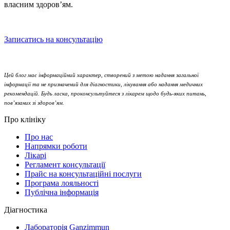
власним здоров’ям.
Записатись на консультацію
Цей блог має інформаційний характер, створений з метою надання загальної
інформації та не призначений для діагностики, лікування або надання медичних
рекомендацій. Будь ласка, проконсультуйтеся з лікарем щодо будь-яких питань,
пов’язаних зі здоров’ям.
Про клініку
Про нас
Напрямки роботи
Лікарі
Регламент консультації
Прайс на консультаційні послуги
Програма лояльності
Публічна інформація
Діагностика
Лабораторія Ganzimmun