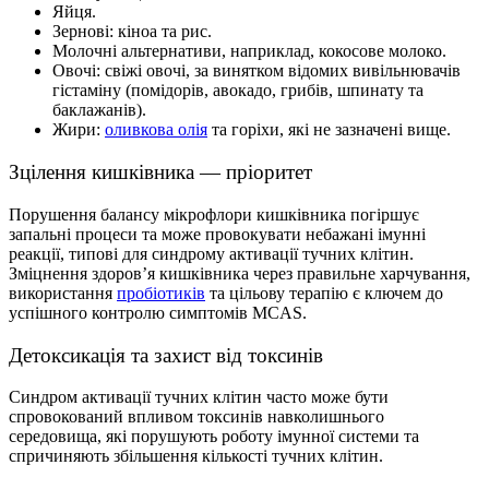
Яйця.
Зернові: кіноа та рис.
Молочні альтернативи, наприклад, кокосове молоко.
Овочі: свіжі овочі, за винятком відомих вивільнювачів
гістаміну (помідорів, авокадо, грибів, шпинату та
баклажанів).
Жири:
оливкова олія
та горіхи, які не зазначені вище.
Зцілення кишківника — пріоритет
Порушення балансу мікрофлори кишківника погіршує
запальні процеси та може провокувати небажані імунні
реакції, типові для синдрому активації тучних клітин.
Зміцнення здоров’я кишківника через правильне харчування,
використання
пробіотиків
та цільову терапію є ключем до
успішного контролю симптомів MCAS.
Детоксикація та захист від токсинів
Синдром активації тучних клітин часто може бути
спровокований впливом токсинів навколишнього
середовища, які порушують роботу імунної системи та
спричиняють збільшення кількості тучних клітин.