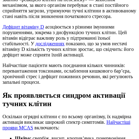
механізмом, за якого організм перебуває в стані постійного
сприйняття загрози, утримуючи тучні клітини в активованому
стані навіть після зникнення початкового стресора.
Дефіцит вітаміну D
асоціюється з різними імунними
порушеннями, зокрема з дисфункцією тучних клітин. Цей
вітамін відіграє важливу роль у підтриманні їхньої
стабільності. У
дослідженнях
показано, що за умов нестачі
вітаміну D кількість тучних клітин зростає, що свідчить: його
дефіцит може сприяти їхній активації.
Найчастіше пацієнти мають поєднання кількох чинників:
перевантаження токсинами, ослаблення кишкового бар’єра,
хронічний стрес і дефіцит поживних речовин, які регулюють
запальні процеси.
Як проявляється синдром активації
тучних клітин
Оскільки огрядні клітини є по всьому організму, їх надмірна
активація викликає широкий спектр симптомів.
Найчастіші
прояви MCAS
включають:
Шкіра:
свербіж, висип, кропив’янка, почервоніння,