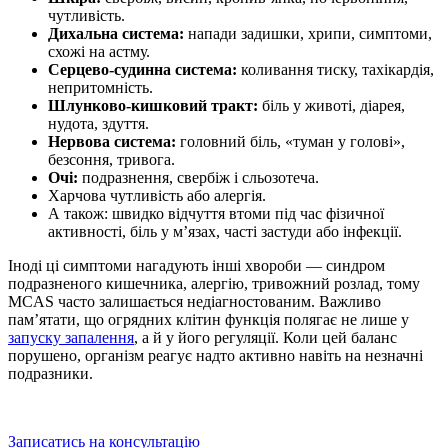
чутливість.
Дихальна система:
напади задишки, хрипи, симптоми,
схожі на астму.
Серцево-судинна система:
коливання тиску, тахікардія,
непритомність.
Шлунково-кишковий тракт:
біль у животі, діарея,
нудота, здуття.
Нервова система:
головний біль, «туман у голові»,
безсоння, тривога.
Очі:
подразнення, свербіж і сльозотеча.
Харчова чутливість або алергія.
А також: швидко відчуття втоми під час фізичної
активності, біль у мʼязах, часті застуди або інфекції.
Іноді ці симптоми нагадують інші хвороби — синдром
подразненого кишечника, алергію, тривожний розлад, тому
MCAS часто залишається недіагностованим. Важливо
пам’ятати, що огрядних клітин функція полягає не лише у
запуску запалення
, а й у його регуляції. Коли цей баланс
порушено, організм реагує надто активно навіть на незначні
подразники.
Записатись на консультацію