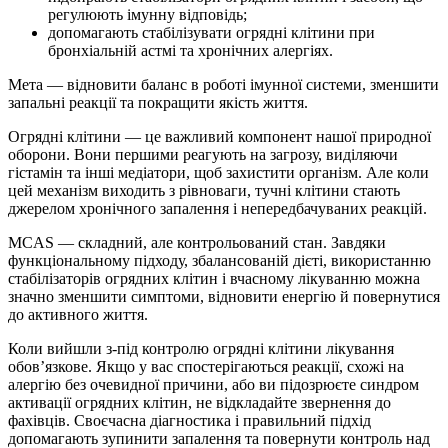
регулюють імунну відповідь;
допомагають стабілізувати
огрядні клітини при
бронхіальній астмі
та хронічних алергіях.
Мета — відновити баланс в роботі імунної системи, зменшити
запальні реакції та покращити якість життя.
Огрядні клітини — це
важливий компонент нашої природної
оборони. Вони першими реагують на загрозу, виділяючи
гістамін та інші медіатори, щоб захистити організм. Але коли
цей механізм виходить з рівноваги,
тучні клітини
стають
джерелом хронічного запалення і непередбачуваних реакцій.
MCAS
— складний, але контрольований стан. Завдяки
функціональному підходу, збалансованій дієті, використанню
стабілізаторів огрядних клітин
і вчасному лікуванню можна
значно зменшити симптоми, відновити енергію й повернутися
до активного життя.
Коли вийшли з-під контролю
огрядні клітини лікування
обов’язкове. Якщо у вас спостерігаються реакції, схожі на
алергію без очевидної причини, або ви підозрюєте синдром
активації
огрядних клітин
, не відкладайте звернення до
фахівців. Своєчасна діагностика і правильний підхід
допомагають зупинити запалення та повернути контроль над