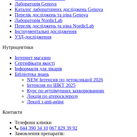
Лабораторія Genova
Каталог лабораторних досліджень Genova
Перелік досліджень та ціна Genova
Лабораторія NordicLab
Перелік досліджень та ціна NordicLab
Інструментальні дослідження
УЗД-дослідження
Нутрицевтики
Інтернет магазин
Сертифікати якості
Інформація для лікарів
Бібліотека знань
NEW
Інтенсив по детоксикації 2026
Інтенсив по ШКТ 2025
Курс по аутоімунних захворюваннях
Лекція по атеросклерозу
Лекції з anti-aging
Контакти
Телефони клініки
044 390 34 10
067 829 39 92
Замовлення препаратів: