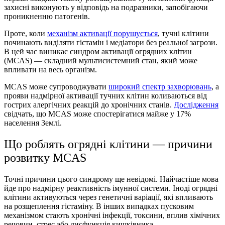
захисні виконують у відповідь на подразники, запобігаючи
проникненню патогенів.
Проте, коли
механізм активації порушується
,
тучні клітини
починають виділяти гістамін і медіатори без реальної загрози.
В цей час виникає
синдром активації огрядних клітин
(
MCAS
) — складний мультисистемний стан, який може
впливати на весь організм.
MCAS може супроводжувати
широкий спектр захворювань
, а
прояви надмірної активації тучних клітин коливаються від
гострих алергічних реакцій до хронічних станів.
Дослідження
свідчать, що MCAS може спостерігатися майже у 17%
населення Землі.
Що роблять огрядні клітини
— причини
розвитку
MCAS
Точні причини цього синдрому ще невідомі. Найчастіше мова
йде про надмірну реактивність імунної системи. Іноді
огрядні
клітини
активуються через генетичні варіації, які впливають
на розщеплення гістаміну. В інших випадках пусковим
механізмом стають хронічні інфекції, токсини, вплив хімічних
речовин, стрес або дисфункція кишківника.