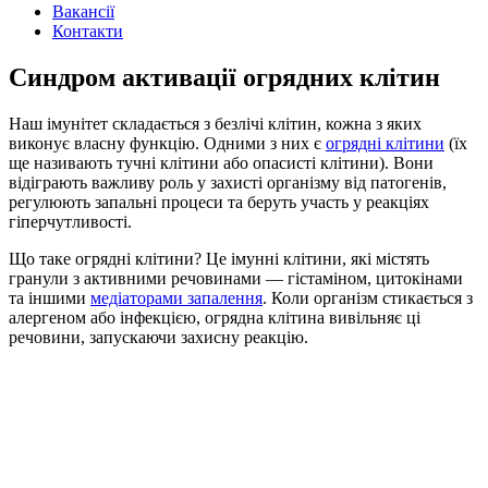
Вакансії
Контакти
Синдром активації огрядних клітин
Наш імунітет складається з безлічі клітин, кожна з яких
виконує власну функцію. Одними з них є
огрядні клітини
(їх
ще називають
тучні клітини
або
опасисті клітини
). Вони
відіграють важливу роль у захисті організму від патогенів,
регулюють запальні процеси та беруть участь у реакціях
гіперчутливості.
Що таке огрядні клітини
? Це імунні клітини, які містять
гранули з активними речовинами — гістаміном, цитокінами
та іншими
медіаторами запалення
. Коли організм стикається з
алергеном або інфекцією,
огрядна клітина
вивільняє ці
речовини, запускаючи захисну реакцію.