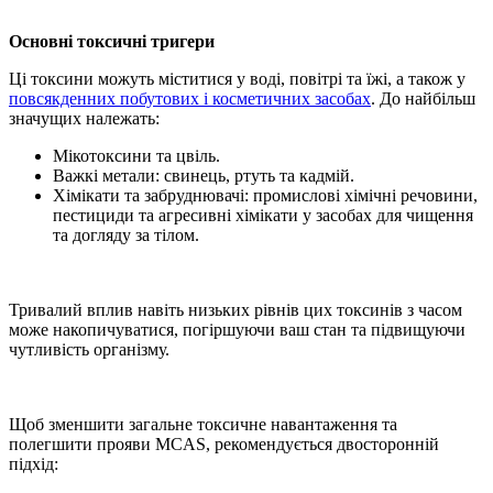
Основні токсичні тригери
Ці токсини можуть міститися у воді, повітрі та їжі, а також у
повсякденних побутових і косметичних засобах
. До найбільш
значущих належать:
Мікотоксини та цвіль.
Важкі метали: свинець, ртуть та кадмій.
Хімікати та забруднювачі: промислові хімічні речовини,
пестициди та агресивні хімікати у засобах для чищення
та догляду за тілом.
Тривалий вплив навіть низьких рівнів цих токсинів з часом
може накопичуватися, погіршуючи ваш стан та підвищуючи
чутливість організму.
Щоб зменшити загальне токсичне навантаження та
полегшити прояви MCAS, рекомендується двосторонній
підхід: