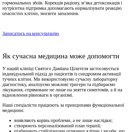
гормональних збоїв. Корекція раціону, м’яка детоксикація і
нутрієнтна підтримка допомагають нормалізувати реакцію
опасистих клітин
, знизити запалення.
Записатись на консультацію
Як сучасна медицина може допомогти
У нашій клініці Святого Даміана Цілителя застосовується
індивідуальний підхід до пацієнтів із синдромом активації
тучних клітин. Ми використовуємо сучасну лабораторну
діагностику, аналізуємо можливі тригери та підбираємо
лікування, спрямоване не лише на зняття симптомів, а й на
відновлення рівноваги в організмі.
Наші спеціалісти працюють за принципами функціональної
медицини:
виявляють корінь проблеми, а не лише наслідки;
створюють персоналізований план терапії;
підбирають
стабілізатори огрядних клітин
і засоби, що