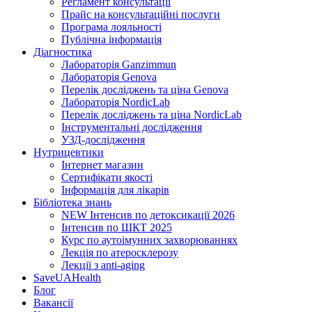
Регламент консультації
Прайс на консультаційні послуги
Програма лояльності
Публічна інформація
Діагностика
Лабораторія Ganzimmun
Лабораторія Genova
Перелік досліджень та ціна Genova
Лабораторія NordicLab
Перелік досліджень та ціна NordicLab
Інструментальні дослідження
УЗД-дослідження
Нутрицевт​ики
Інтернет магазин
Сертифікати якості
Інформація для лікарів
Бібліотека знань
NEW
Інтенсив по детоксикації 2026
Інтенсив по ШКТ 2025
Курс по аутоімунних захворюваннях
Лекція по атеросклерозу
Лекції з anti-aging
SaveUAHealth
Блог
Вакансії