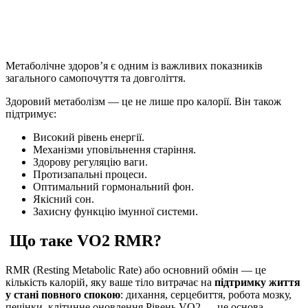
Метаболічне здоров’я є одним із важливих показників
загального самопочуття та довголіття.
Здоровий метаболізм — це не лише про калорії. Він також
підтримує:
Високий рівень енергії.
Механізми уповільнення старіння.
Здорову регуляцію ваги.
Протизапальні процеси.
Оптимальний гормональний фон.
Якісний сон.
Захисну функцію імунної системи.
Що таке
VO2
RMR?
RMR (Resting Metabolic Rate) або основний обмін — це
кількість калорій, яку ваше тіло витрачає на
підтримку життя
у стані повного спокою
: дихання, серцебиття, робота мозку,
печінки, клітинне оновлення.
Рівень VO2
— це основа