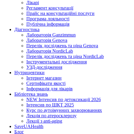
Лікарі
Регламент консультації
Прайс на консультаційні послуги
Програма лояльності
Публічна інформація
Діагностика
Лабораторія Ganzimmun
Лабораторія Genova
Перелік досліджень та ціна Genova
Лабораторія NordicLab
Перелік досліджень та ціна NordicLab
Інструментальні дослідження
УЗД-дослідження
Нутрицевт​ики
Інтернет магазин
Сертифікати якості
Інформація для лікарів
Бібліотека знань
NEW
Інтенсив по детоксикації 2026
Інтенсив по ШКТ 2025
Курс по аутоімунних захворюваннях
Лекція по атеросклерозу
Лекції з anti-aging
SaveUAHealth
Блог