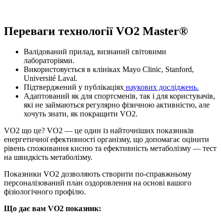
Переваги технології VO2 Master®
Валідований прилад, визнаний світовими
лабораторіями.
Використовується в клініках Mayo Clinic, Stanford,
Université Laval.
Підтверджений у публікаціях
наукових досліджень.
Адаптований як для спортсменів, так і для користувачів,
які не займаються регулярно фізичною активністю, але
хочуть знати,
як покращити VO2
.
VO2 що це
?
VO2 — це
один із найточніших показників
енергетичної ефективності організму, що допомагає оцінити
рівень споживання кисню та ефективність метаболізму —
тест
на швидкість метаболізму
.
Показники VO2
дозволяють створити по-справжньому
персоналізований план оздоровлення на основі вашого
фізіологічного профілю.
Що дає вам
VO2 показник
: