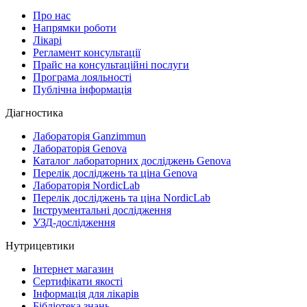
Про нас
Напрямки роботи
Лікарі
Регламент консультації
Прайс на консультаційні послуги
Програма лояльності
Публічна інформація
Діагностика
Лабораторія Ganzimmun
Лабораторія Genova
Каталог лабораторних досліджень Genova
Перелік досліджень та ціна Genova
Лабораторія NordicLab
Перелік досліджень та ціна NordicLab
Інструментальні дослідження
УЗД-дослідження
Нутрицевтики
Інтернет магазин
Сертифікати якості
Інформація для лікарів
Бібліотека знань