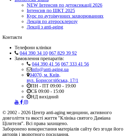
NEW
Інтенсив по детоксикації 2026
Інтенсив по ШКТ 2025
Курс по аутоімунних захворюваннях
Лекція по атеросклерозу
Лекції з anti-aging
Контакти
Телефони клініки
044 390 34 10
067 829 39 92
Замовлення препаратів:
044 390 41 56
067 333 41 56
info@anti-aging.ua
04070, м. Київ,
вул. Борисоглібська, 17/1
ПН - ПТ 09:00 - 19:00
СБ 09:00 - 15:00
НД вихідний
© 2002 - 2026 Центр anti-aging медицини, активного
довголіття та якості життя "Клініка святого Даміана
Цілителя". Всі права захищено.
Заборонено використання матеріалів сайту без згоди його
авторів і зворотного посилання.