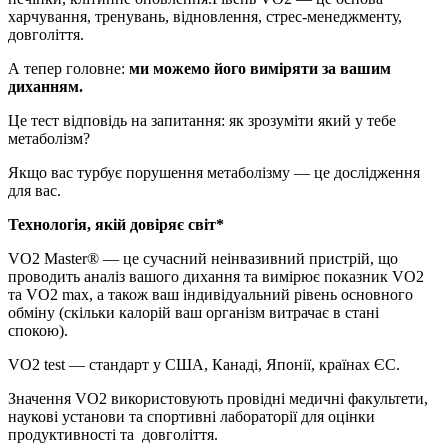
харчування, тренувань, відновлення, стрес-менеджменту,
довголіття.
А тепер головне:
ми можемо його виміряти за вашим
диханням.
Це тест відповідь на запитання:
як зрозуміти який у тебе
метаболізм
?
Якщо вас турбує
порушення метаболізму
— це дослідження
для вас.
Технологія, якій довіряє світ*
VO2
Master® — це сучасний неінвазивний пристрій, що
проводить аналіз вашого дихання та вимірює показник
VO2
та
VO2 max
, а також ваш індивідуальний рівень основного
обміну (скільки калорій ваш організм витрачає в стані
спокою).
VO2 test
— стандарт у США, Канаді, Японії, країнах ЄС.
Значення VO2
використовують провідні медичні факультети,
наукові установи та спортивні лабораторії для оцінки
продуктивності та довголіття.