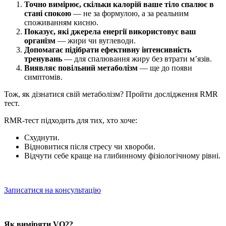
Точно вимірює, скільки калорій ваше тіло спалює в
стані спокою
— не за формулою, а за реальним
споживанням кисню.
Показує, які джерела енергії використовує ваш
організм
— жири чи вуглеводи.
Допомагає підібрати ефективну інтенсивність
тренувань
— для спалювання жиру без втрати м’язів.
Виявляє
повільний метаболізм
— ще до появи
симптомів.
Тож,
як дізнатися свій метаболізм
? Пройти дослідження RMR
тест.
RMR-тест підходить для тих, хто хоче:
Схуднути.
Відновитися після стресу чи хвороби.
Відчути себе краще на глибинному фізіологічному рівні.
Записатися на консультацію
Як виміряти VO2
?