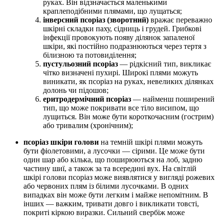
руках. Він відзначається маленькими
краплеподібними плямами, що лущаться;
інверсний псоріаз (зворотний)
вражає переважно
шкірні складки паху, сідниць і грудей. Грибкові
інфекції провокують появу ділянок запаленої
шкіри, які постійно подразнюються через тертя з
білизною та потовиділення;
пустульозний псоріаз
— рідкісний тип, викликає
чітко визначені пухирі. Широкі плями можуть
виникати, як псоріаз на руках, невеликих ділянках
долонь чи підошов;
еритродермічний псоріаз
— найменш поширений
тип, що може покривати все тіло висипом, що
лущиться. Він може бути короткочасним (гострим)
або тривалим (хронічним);
псоріаз шкіри голови
на темній шкірі плями можуть
бути фіолетовими, а лусочки — сірими. Це може бути
один шар або кілька, що поширюються на лоб, задню
частину шиї, а також за та всередині вух. На світлій
шкірі голови псоріаз може виявлятися у вигляді рожевих
або червоних плям із білими лусочками. В одних
випадках він може бути легким і майже непомітним. В
інших — важким, тривати довго і викликати товсті,
покриті кіркою виразки. Сильний свербіж може