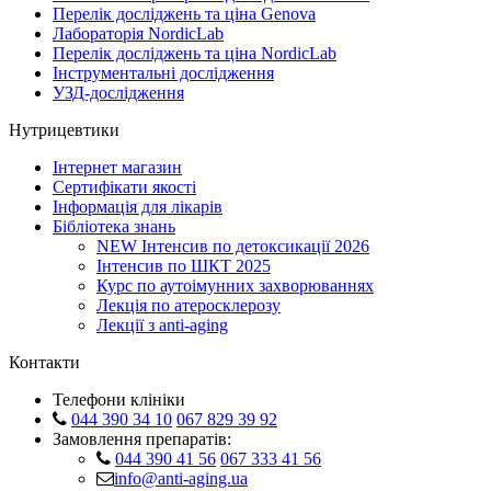
Перелік досліджень та ціна Genova
Лабораторія NordicLab
Перелік досліджень та ціна NordicLab
Інструментальні дослідження
УЗД-дослідження
Нутрицевтики
Інтернет магазин
Сертифікати якості
Інформація для лікарів
Бібліотека знань
NEW
Інтенсив по детоксикації 2026
Інтенсив по ШКТ 2025
Курс по аутоімунних захворюваннях
Лекція по атеросклерозу
Лекції з anti-aging
Контакти
Телефони клініки
044 390 34 10
067 829 39 92
Замовлення препаратів:
044 390 41 56
067 333 41 56
info@anti-aging.ua