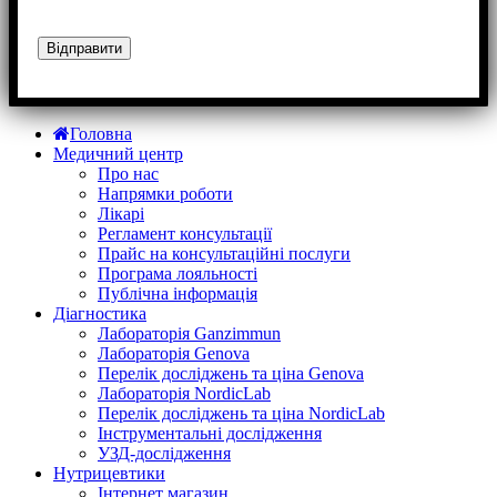
Головна
Медичний центр
Про нас
Напрямки роботи
Лікарі
Регламент консультації
Прайс на консультаційні послуги
Програма лояльності
Публічна інформація
Діагностика
Лабораторія Ganzimmun
Лабораторія Genova
Перелік досліджень та ціна Genova
Лабораторія NordicLab
Перелік досліджень та ціна NordicLab
Інструментальні дослідження
УЗД-дослідження
Нутрицевт​ики
Інтернет магазин