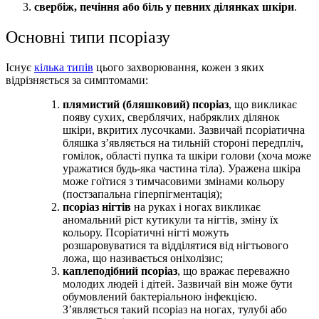
свербіж, печіння або біль у певних ділянках шкіри
.
Основні типи псоріазу
Існує
кілька типів
цього захворювання, кожен з яких
відрізняється за симптомами:
плямистий (бляшковий) псоріаз
, що викликає
появу сухих, сверблячих, набряклих ділянок
шкіри, вкритих лусочками. Зазвичай псоріатична
бляшка з’являється на тильній стороні передпліч,
гомілок, області пупка та шкіри голови (хоча може
уражатися будь-яка частина тіла). Уражена шкіра
може гоїтися з тимчасовими змінами кольору
(постзапальна гіперпігментація);
псоріаз нігтів
на руках і ногах викликає
аномальний ріст кутикули та нігтів, зміну їх
кольору. Псоріатичні нігті можуть
розшаровуватися та відділятися від нігтьового
ложа, що називається оніхолізис;
каплеподібний псоріаз
, що вражає переважно
молодих людей і дітей. Зазвичай він може бути
обумовлений бактеріальною інфекцією.
З’являється такий псоріаз на ногах, тулубі або