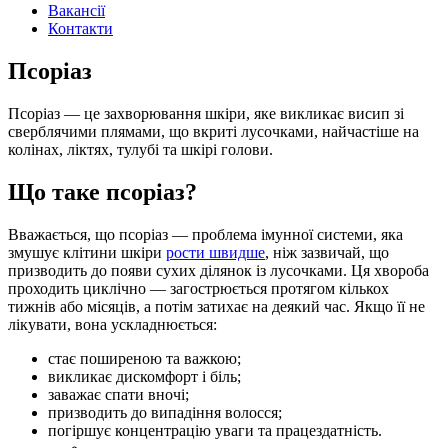
Вакансії
Контакти
Псоріаз
Псоріаз — це захворювання шкіри, яке викликає висип зі
сверблячими плямами, що вкриті лусочками, найчастіше на
колінах, ліктях, тулубі та шкірі голови.
Що таке псоріаз?
Вважається, що псоріаз — проблема імунної системи, яка
змушує клітини шкіри
рости швидше
, ніж зазвичай, що
призводить до появи сухих ділянок із лусочками. Ця хвороба
проходить циклічно — загострюється протягом кількох
тижнів або місяців, а потім затихає на деякий час. Якщо її не
лікувати, вона ускладнюється:
стає поширеною та важкою;
викликає дискомфорт і біль;
заважає спати вночі;
призводить до випадіння волосся;
погіршує концентрацію уваги та працездатність.