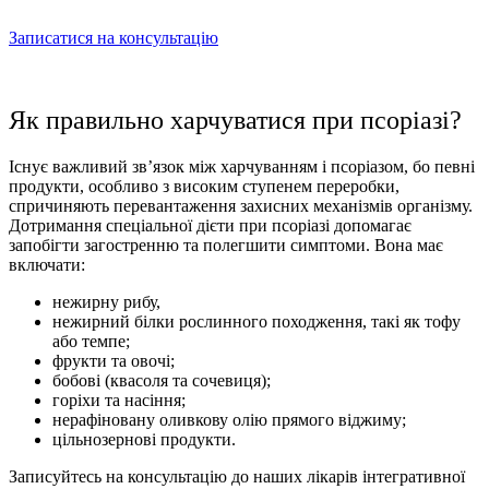
Записатися на консультацію
Як правильно харчуватися при псоріазі?
Існує важливий зв’язок між харчуванням і псоріазом, бо певні
продукти, особливо з високим ступенем переробки,
спричиняють перевантаження захисних механізмів організму.
Дотримання спеціальної дієти при псоріазі допомагає
запобігти загостренню та полегшити симптоми. Вона має
включати:
нежирну рибу,
нежирний білки рослинного походження, такі як тофу
або темпе;
фрукти та овочі;
бобові (квасоля та сочевиця);
горіхи та насіння;
нерафіновану оливкову олію прямого віджиму;
цільнозернові продукти.
Записуйтесь на консультацію до наших лікарів інтегративної