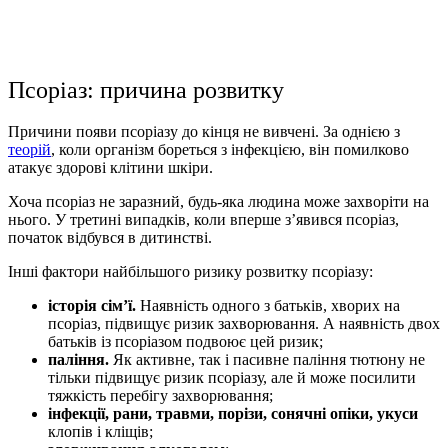
Псоріаз: причина розвитку
Причини появи псоріазу до кінця не вивчені. За однією з
теорій
, коли організм бореться з інфекцією, він помилково
атакує здорові клітини шкіри.
Хоча псоріаз не заразний, будь-яка людина може захворіти на
нього. У третині випадків, коли вперше з’явився псоріаз,
початок відбувся в дитинстві.
Інші фактори найбільшого ризику розвитку псоріазу:
історія сім’ї.
Наявність одного з батьків, хворих на
псоріаз, підвищує ризик захворювання. А наявність двох
батьків із псоріазом подвоює цей ризик;
паління.
Як активне, так і пасивне паління тютюну не
тільки підвищує ризик псоріазу, але й може посилити
тяжкість перебігу захворювання;
інфекції, рани, травми, порізи, сонячні опіки, укуси
клопів і кліщів;