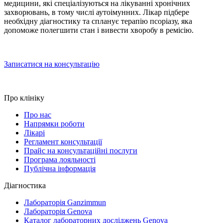
медицини, які спеціалізуються на лікуванні хронічних
захворювань, в тому числі аутоімунних. Лікар підбере
необхідну діагностику та спланує терапію псоріазу, яка
допоможе полегшити стан і вивести хворобу в ремісію.
Записатися на консультацію
Про клініку
Про нас
Напрямки роботи
Лікарі
Регламент консультації
Прайс на консультаційні послуги
Програма лояльності
Публічна інформація
Діагностика
Лабораторія Ganzimmun
Лабораторія Genova
Каталог лабораторних досліджень Genova