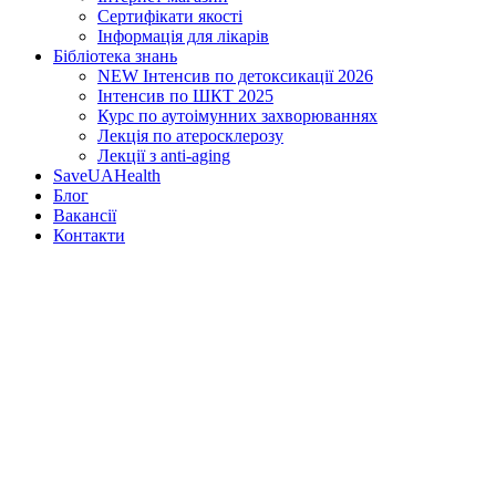
Сертифікати якості
Інформація для лікарів
Бібліотека знань
NEW
Інтенсив по детоксикації 2026
Інтенсив по ШКТ 2025
Курс по аутоімунних захворюваннях
Лекція по атеросклерозу
Лекції з anti-aging
SaveUAHealth
Блог
Вакансії
Контакти