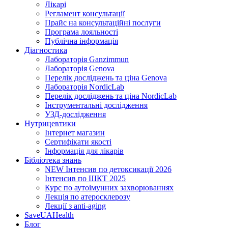
Лікарі
Регламент консультації
Прайс на консультаційні послуги
Програма лояльності
Публічна інформація
Діагностика
Лабораторія Ganzimmun
Лабораторія Genova
Перелік досліджень та ціна Genova
Лабораторія NordicLab
Перелік досліджень та ціна NordicLab
Інструментальні дослідження
УЗД-дослідження
Нутрицевт​ики
Інтернет магазин
Сертифікати якості
Інформація для лікарів
Бібліотека знань
NEW
Інтенсив по детоксикації 2026
Інтенсив по ШКТ 2025
Курс по аутоімунних захворюваннях
Лекція по атеросклерозу
Лекції з anti-aging
SaveUAHealth
Блог