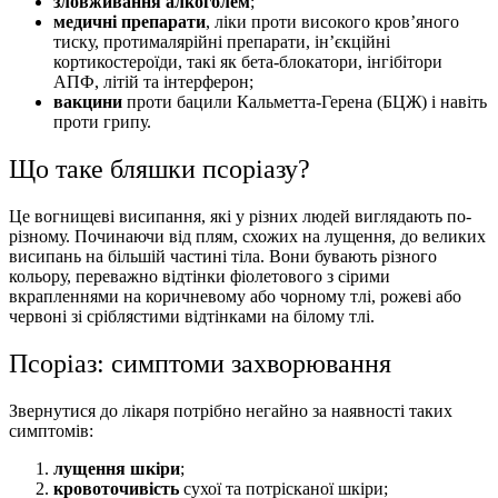
зловживання алкоголем
;
медичні препарати
, ліки проти високого кров’яного
тиску, протималярійні препарати, ін’єкційні
кортикостероїди, такі як бета-блокатори, інгібітори
АПФ, літій та інтерферон;
вакцини
проти бацили Кальметта-Герена (БЦЖ) і навіть
проти грипу.
Що таке бляшки псоріазу?
Це вогнищеві висипання, які у різних людей виглядають по-
різному. Починаючи від плям, схожих на лущення, до великих
висипань на більшій частині тіла. Вони бувають різного
кольору, переважно відтінки фіолетового з сірими
вкрапленнями на коричневому або чорному тлі, рожеві або
червоні зі сріблястими відтінками на білому тлі.
Псоріаз: симптоми захворювання
Звернутися до лікаря потрібно негайно за наявності таких
симптомів:
лущення шкіри
;
кровоточивість
сухої та потрісканої шкіри;