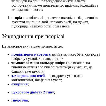
вплинути на сон і повсякденне життя, а часте
розчісування може призвести до шкірних інфекцій та
випадання волосся;
псоріаз на обличчі
— плями товстої, знебарвленої та
лускатої шкіри на лобі, навколо очей, на щоках,
підборідді, навколо рота, брів і носа.
Ускладнення при псоріазі
Це захворювання може призвести до:
псоріатичного артриту
,
який викликає біль, скутість і
набряк у суглобах і навколо них;
тимчасові зміни кольору шкіри
(післязапальна
гіпопігментація або гіперпігментація) у місцях, де
бляшки вже зажили;
захворювання очей
— синдром сухого ока,
кон’юнктивіт, блефарит і увеїт;
ожиріння
;
цукрового діабету 2 типу
;
гіпертонії
;