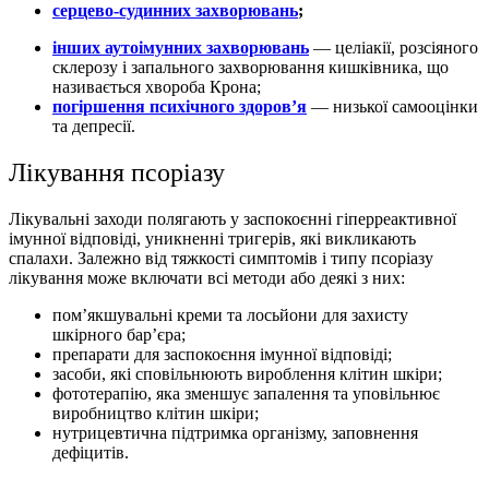
серцево-судинних захворювань
;
інших аутоімунних захворювань
— целіакії, розсіяного
склерозу і запального захворювання кишківника, що
називається хвороба Крона;
погіршення психічного здоров’я
— низької самооцінки
та депресії.
Лікування псоріазу
Лікувальні заходи полягають у заспокоєнні гіперреактивної
імунної відповіді, уникненні тригерів, які викликають
спалахи. Залежно від тяжкості симптомів і типу псоріазу
лікування може включати всі методи або деякі з них:
пом’якшувальні креми та лосьйони для захисту
шкірного бар’єра;
препарати для заспокоєння імунної відповіді;
засоби, які сповільнюють вироблення клітин шкіри;
фототерапію, яка зменшує запалення та уповільнює
виробництво клітин шкіри;
нутрицевтична підтримка організму, заповнення
дефіцитів.