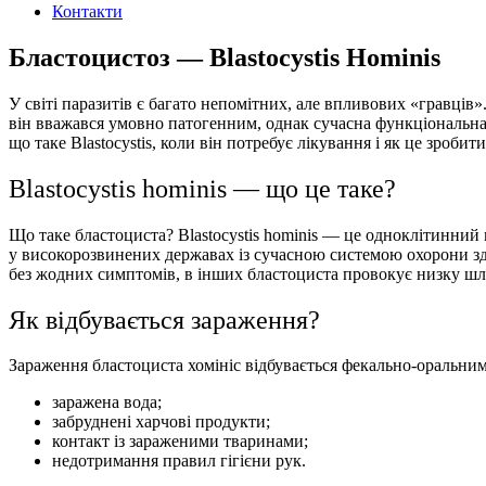
Контакти
Бластоцистоз — Blastocystis Hominis
У світі паразитів є багато непомітних, але впливових «гравців
він вважався умовно патогенним, однак сучасна функціональ
що таке Blastocystis, коли він потребує лікування і як це зроб
Blastocystis hominis — що це таке?
Що таке бластоциста? Blastocystis hominis — це одноклітинний 
у високорозвинених державах із сучасною системою охорони здо
без жодних симптомів, в інших бластоциста провокує низку ш
Як відбувається зараження?
Зараження бластоциста хомініс відбувається фекально-оральн
заражена вода;
забруднені харчові продукти;
контакт із зараженими тваринами;
недотримання правил гігієни рук.