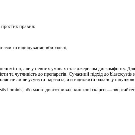
 простих правил:
инами та відвідуванян вбиральні;
 непомітно, але у певних умовах стає джерелом дискомфорту. Дл
іоти та чутливість до препаратів. Сучасний підхід до blastocyst
зволяє не лише усунути паразита, а й відновити баланс у шлунков
ystis hominis, або маєте довготривалі кишкові скарги — звертайте