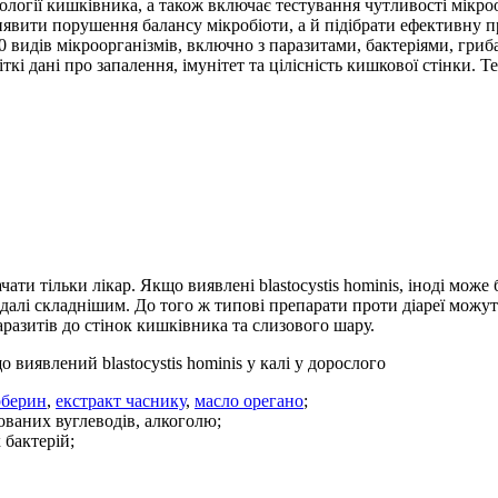
ології кишківника, а також включає тестування чутливості мікроо
иявити порушення балансу мікробіоти, а й підібрати ефективну 
0 видів мікроорганізмів, включно з паразитами, бактеріями, гри
 чіткі дані про запалення, імунітет та цілісність кишкової стінк
чати тільки лікар. Якщо виявлені blastocystis hominis, іноді мож
 дедалі складнішим. До того ж типові препарати проти діареї мо
азитів до стінок кишківника та слизового шару.
виявлений blastocystis hominis у калі у дорослого
рберин
,
екстракт часнику
,
масло орегано
;
ованих вуглеводів, алкоголю;
бактерій;