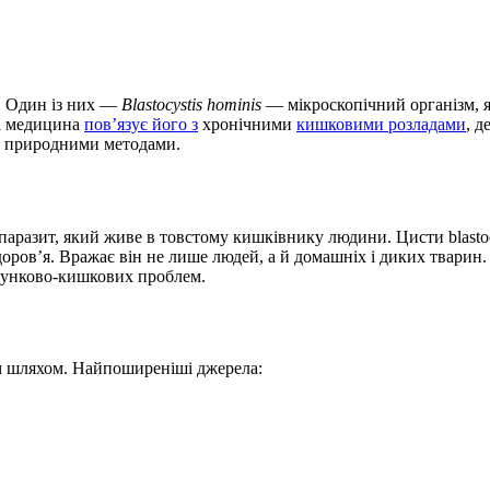
». Один із них —
Blastocystis hominis
— мікроскопічний організм, 
на медицина
пов’язує його з
хронічними
кишковими розладами
, 
ити природними методами.
паразит, який живе в товстому кишківнику людини. Цисти blastocy
ров’я. Вражає він не лише людей, а й домашніх і диких тварин. 
лунково-кишкових проблем.
им шляхом. Найпоширеніші джерела: