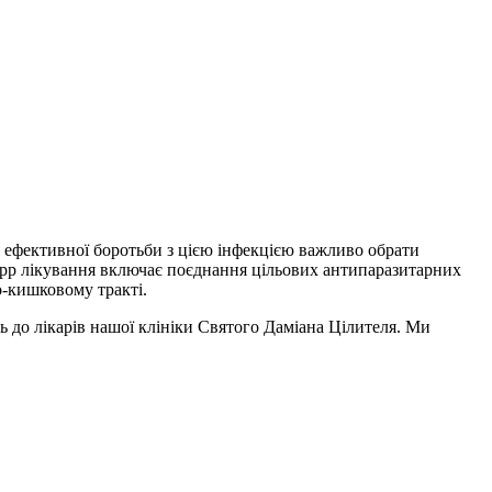
я ефективної боротьби з цією інфекцією важливо обрати
is spp лікування включає поєднання цільових антипаразитарних
о-кишковому тракті.
сь до лікарів нашої клініки Святого Даміана Цілителя. Ми