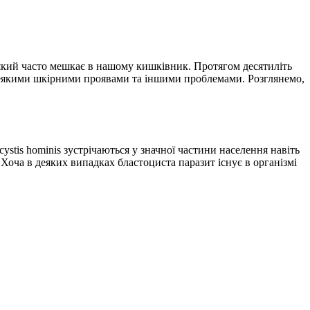
який часто мешкає в нашому кишківник. Протягом десятиліть
деякими шкірними проявами та іншими проблемами. Розглянемо,
stis hominis зустрічаються у значної частини населення навіть
Хоча в деяких випадках бластоциста паразит існує в організмі