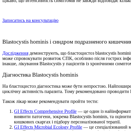
Цікаво, що інтенсивність симптомів не завжди відповідає кілько
Записатись на консультацію
Blastocystis hominis і синдром подразненого кишечник
Дослідження
демонструють, що бластоцистоз blastocystis homi
може спровокувати розвиток СПК, особливо після гострих інфе
інакше, лікування Blastocystis у пацієнтів із хронічними симпт
Діагностика Blastocystis hominis
На бластоцистоз діагностика може бути непростою. Найпоширеніш
циклічну активність паразита. Тому рекомендовано проводити П
Також лікар може рекомендувати пройти тести:
GI Effects Comprehensive Profile
— це один із найінформати
виявити патогени, зокрема Blastocystis hominis, та оціни
кишкових скаргах і підбору персоналізованої терапії.
GI Effects Microbial Ecology Profile
— це спеціалізований мі