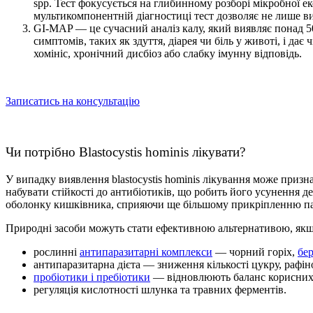
spp. Тест фокусується на глибинному розборі мікробної ек
мультикомпонентній діагностиці тест дозволяє не лише в
GI-MAP — це сучасний аналіз калу, який виявляє понад 5
симптомів, таких як здуття, діарея чи біль у животі, і дає
хомініс, хронічний дисбіоз або слабку імунну відповідь.
Записатись на консультацію
Чи потрібно Blastocystis hominis лікувати?
У випадку виявлення blastocystis hominis лікування може призна
набувати стійкості до антибіотиків, що робить його усунення
оболонку кишківника, сприяючи ще більшому прикріпленню пар
Природні засоби можуть стати ефективною альтернативою, якщо 
рослинні
антипаразитарні комплекси
— чорний горіх,
бе
антипаразитарна дієта — зниження кількості цукру, рафін
пробіотики і пребіотики
— відновлюють баланс корисних 
регуляція кислотності шлунка та травних ферментів.