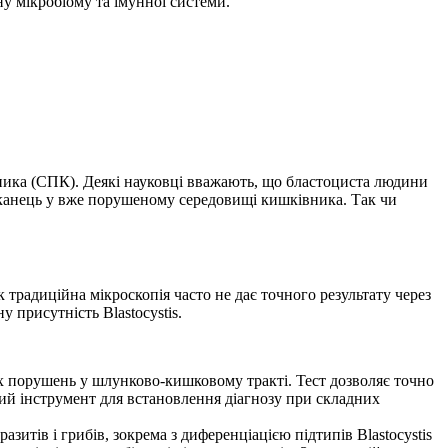
ну мікробіому та імунної системи.
вника (СПК). Деякі науковці вважають, що бластоциста людини
шканець у вже порушеному середовищі кишківника. Так чи
 традиційна мікроскопія часто не дає точного результату через
 присутність Blastocystis.
х порушень у шлунково-кишковому тракті. Тест дозволяє точно
жний інструмент для встановлення діагнозу при складних
зитів і грибів, зокрема з диференціацією підтипів Blastocystis