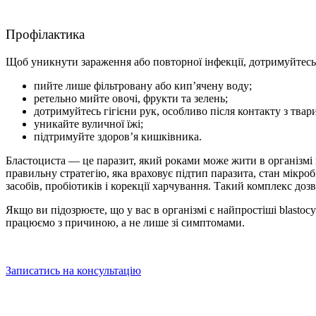
Профілактика
Щоб уникнути зараження або повторної інфекції, дотримуйтесь
пийте лише фільтровану або кип’ячену воду;
ретельно мийте овочі, фрукти та зелень;
дотримуйтесь гігієни рук, особливо після контакту з твар
уникайте вуличної їжі;
підтримуйте здоров’я кишківника.
Бластоциста — це паразит, який роками може жити в організмі
правильну стратегію, яка враховує підтип паразита, стан мікроб
засобів, пробіотиків і корекції харчування. Такий комплекс до
Якщо ви підозрюєте, що у вас в організмі є найпростіші blastoc
працюємо з причиною, а не лише зі симптомами.
Записатись на консультацію