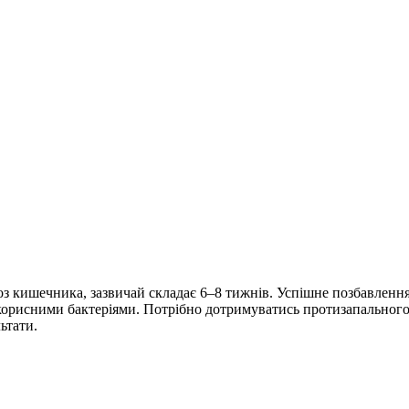
з кишечника, зазвичай складає 6–8 тижнів. Успішне позбавлення ві
орисними бактеріями. Потрібно дотримуватись протизапального 
ьтати.