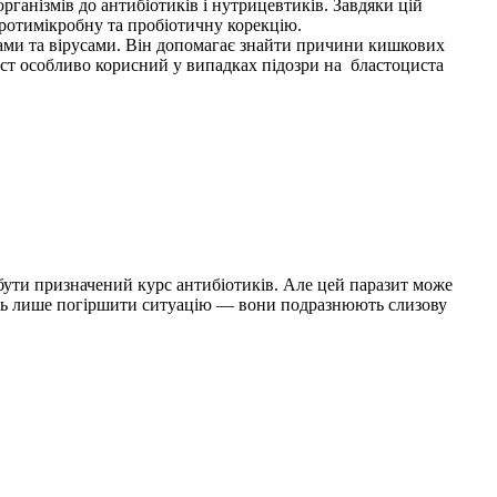
рганізмів до антибіотиків і нутрицевтиків. Завдяки цій
протимікробну та пробіотичну корекцію.
бами та вірусами. Він допомагає знайти причини кишкових
и. Тест особливо корисний у випадках підозри на бластоциста
е бути призначений курс антибіотиків. Але цей паразит може
жуть лише погіршити ситуацію — вони подразнюють слизову