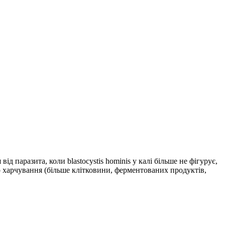
д паразита, коли blastocystis hominis у калі більше не фігурує,
харчування (більше клітковини, ферментованих продуктів,