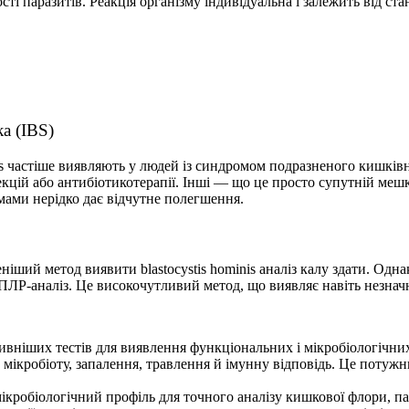
сті паразитів. Реакція організму індивідуальна і залежить від ста
а (IBS)
nis частіше виявляють у людей із синдромом подразненого кишкі
кцій або антибіотикотерапії. Інші — що це просто супутній ме
омами нерідко дає відчутне полегшення.
ий метод виявити blastocystis hominis аналіз калу здати. Однак
ЛР-аналіз. Це високочутливий метод, що виявляє навіть незначну
вніших тестів для виявлення функціональних і мікробіологічни
ти мікробіоту, запалення, травлення й імунну відповідь. Це поту
кробіологічний профіль для точного аналізу кишкової флори, пара