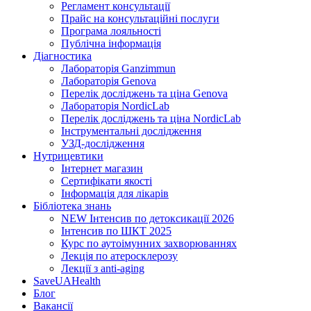
Регламент консультації
Прайс на консультаційні послуги
Програма лояльності
Публічна інформація
Діагностика
Лабораторія Ganzimmun
Лабораторія Genova
Перелік досліджень та ціна Genova
Лабораторія NordicLab
Перелік досліджень та ціна NordicLab
Інструментальні дослідження
УЗД-дослідження
Нутрицевт​ики
Інтернет магазин
Сертифікати якості
Інформація для лікарів
Бібліотека знань
NEW
Інтенсив по детоксикації 2026
Інтенсив по ШКТ 2025
Курс по аутоімунних захворюваннях
Лекція по атеросклерозу
Лекції з anti-aging
SaveUAHealth
Блог
Вакансії