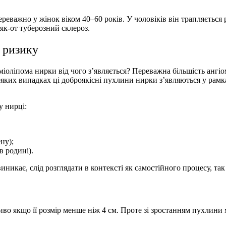
ереважно у жінок віком 40–60 років. У чоловіків він трапляєть
як-от туберозний склероз.
 ризику
міоліпома нирки від чого з’являється
?
Переважна більшість ангі
еяких випадках ці
доброякісні пухлини нирки
з’являються у рамк
у нирці
:
ну);
в родині).
виникає, слід розглядати в контексті як самостійного процесу, т
иво якщо її розмір менше ніж 4 см. Проте зі зростанням пухлин