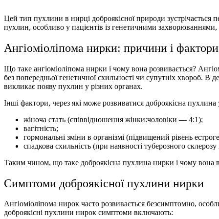
Цей тип
пухлини в нирці доброякісної
природи зустрічається п
пухлин, особливо у пацієнтів із генетичними захворюваннями, 
Ангіоміоліпома нирки: причини
і фактори
Що таке ангіоміоліпома нирки
і чому вона розвивається?
Ангіо
без попередньої генетичної схильності чи супутніх хвороб. В д
викликає появу пухлин у різних органах.
Інші фактори, через які може розвиватися
доброякісна пухлина 
жіноча стать (співвідношення жінки:чоловіки — 4:1);
вагітність;
гормональні зміни в організмі (підвищений рівень естроге
спадкова схильність (при наявності туберозного склерозу 
Таким чином,
що таке доброякісна пухлина нирки
і чому вона 
Симптоми доброякісної пухлини нирки
Ангіоміоліпома нирок
часто розвивається безсимптомно, особл
доброякісні пухлини нирок симптоми
включають: