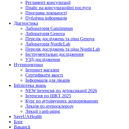
Регламент консультації
Прайс на консультаційні послуги
Програма лояльності
Публічна інформація
Діагностика
Лабораторія Ganzimmun
Лабораторія Genova
Перелік досліджень та ціна Genova
Лабораторія NordicLab
Перелік досліджень та ціна NordicLab
Інструментальні дослідження
УЗД-дослідження
Нутрицевт​ики
Інтернет магазин
Сертифікати якості
Інформація для лікарів
Бібліотека знань
NEW
Інтенсив по детоксикації 2026
Інтенсив по ШКТ 2025
Курс по аутоімунних захворюваннях
Лекція по атеросклерозу
Лекції з anti-aging
SaveUAHealth
Блог
Вакансії