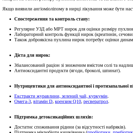
Якщо виявили
ангіоміоліпому в нирці лікування
може бути нас
Спостереження та контроль стану:
Регулярне УЗД або МРТ нирок для оцінки розміру пухлин
Лабораторний контроль функції нирок (креатинін, сечовина
Також
доброякісна пухлина нирок
потребує оцінки динамі
Дієта для нирок:
Збалансований раціон зі зниженим вмістом солі та надлиш
Антиоксидантні продукти (ягоди, броколі, шпинат).
Нутрицевтики для антиоксидантної і протизапальної п
Екстракти журавлини, зелений чай, куркумін
.
Омега‑3
,
вітамін D
,
коензим Q10
,
ресвератрол
.
Підтримка детоксикаційних шляхів:
Достатнє споживання рідини (за відсутності набряків).
Підтримка мікробіоти кишківника (
пробіотики, пребіоти