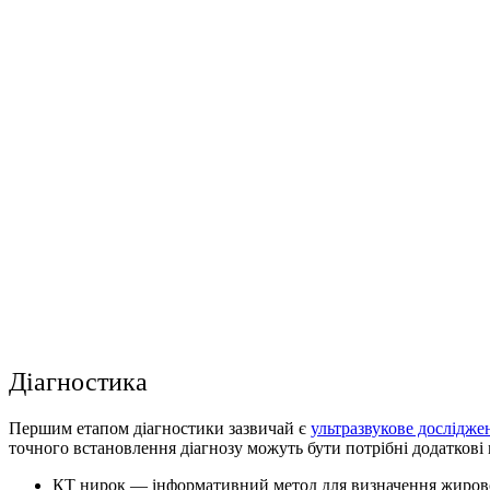
Діагностика
Першим етапом діагностики зазвичай є
ультразвукове дослідже
точного встановлення діагнозу можуть бути потрібні додаткові
КТ нирок — інформативний метод для визначення жиро