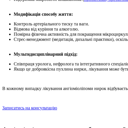
Модифікація способу життя:
Контроль артеріального тиску та ваги.
Відмова від куріння та алкоголю.
Помірна фізична активність для покращення мікроциркуля
Стрес‑менеджмент (медитація, дихальні практики), оскіл
Мультидисциплінарний підхід:
Співпраця уролога, нефролога та інтегративного спеціаліс
Якщо це
доброякісна пухлина нирки, лікування
може бути
В кожному випадку
лікування ангіоміоліпоми нирок
відбуваєть
Записатись на консультацію