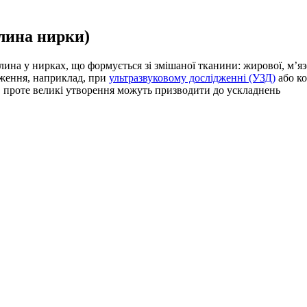
хлина нирки)
на у нирках, що формується зі змішаної тканини: жирової, м’язо
теження, наприклад, при
ультразвуковому дослідженні (УЗД)
або ко
, проте великі утворення можуть призводити до ускладнень