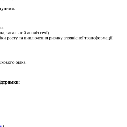
тупним:
и.
, загальний аналіз сечі).
ки росту та виключення ризику злоякісної трансформації.
кового білка.
ідтримки:
ки
).