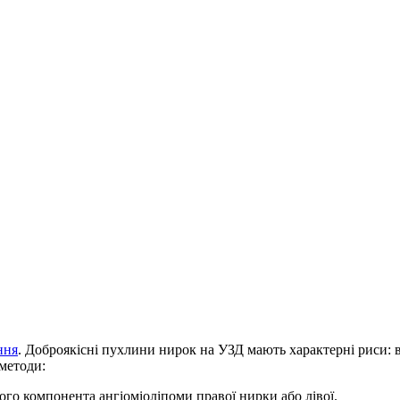
ння
.
Доброякісні пухлини нирок на УЗД
мають характерні риси: в
 методи:
вого компонента
ангіоміоліпоми правої нирки
або лівої
.