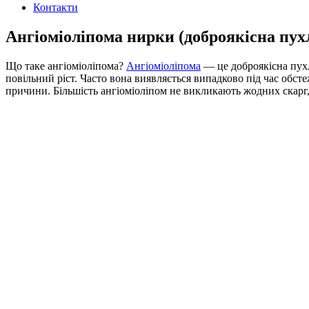
Контакти
Ангіоміоліпома нирки (доброякісна пу
Що таке ангіоміоліпома?
Ангіоміоліпома
— це доброякісна пухли
повільний ріст. Часто вона виявляється випадково під час обс
причини. Більшість ангіоміоліпом не викликають жодних скарг