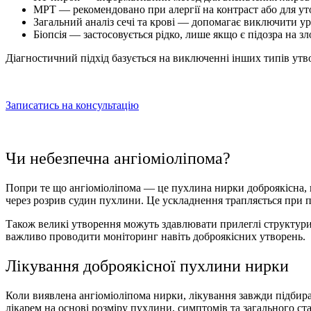
МРТ — рекомендовано при алергії на контраст або для у
Загальний аналіз сечі та крові — допомагає виключити у
Біопсія — застосовується рідко, лише якщо є підозра на зл
Діагностичний підхід базується на виключенні інших типів утв
Записатись на консультацію
Чи небезпечна
ангіоміоліпома
?
Попри те що
ангіоміоліпома
— це
пухлина нирки доброякісна
,
через розрив судин пухлини. Це ускладнення трапляється при п
Також великі утворення можуть здавлювати прилеглі структури
важливо проводити моніторинг навіть доброякісних утворень.
Лікування доброякісної пухлини нирки
Коли виявлена
ангіоміоліпома нирки, лікування
завжди підбирає
лікарем на основі розміру пухлини, симптомів та загального ста