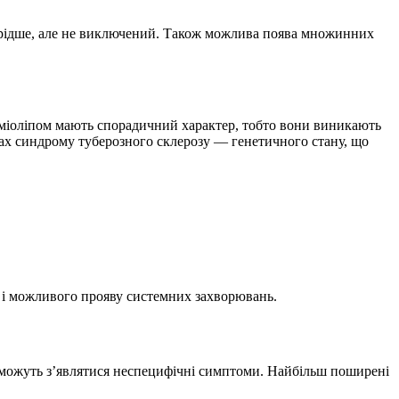
ся рідше, але не виключений. Також можлива поява множинних
оміоліпом мають спорадичний характер, тобто вони виникають
ах синдрому туберозного склерозу — генетичного стану, що
ак і можливого прояву системних захворювань.
и можуть з’являтися неспецифічні симптоми. Найбільш поширені