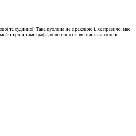
вої та судинної. Така пухлина не є раковою і, як правило, має
мп’ютерній томографії, коли пацієнт звертається з іншої