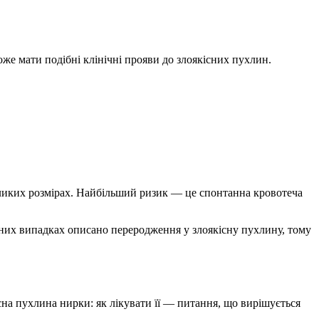
же мати подібні клінічні прояви до злоякісних пухлин.
еликих розмірах. Найбільший ризик — це спонтанна кровотеча
сних випадках описано переродження у злоякісну пухлину, тому
сна пухлина нирки: як лікувати
її — питання, що вирішується