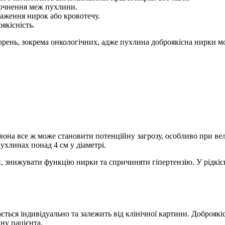
точнення меж пухлини.
раження нирок або кровотечу.
оякісність.
орень, зокрема онкологічних, адже
пухлина доброякісна нирки
мо
 вона все ж може становити потенційну загрозу, особливо при в
ухлинах понад 4 см у діаметрі.
, знижувати функцію нирки та спричиняти гіпертензію. У рідкі
ться індивідуально та залежить від клінічної картини.
Доброякі
ну пацієнта.